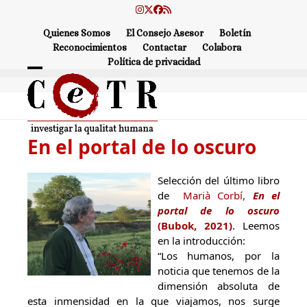
Skip
Instagram
Twitter
Facebook
RSS
to
Quienes Somos
El Consejo Asesor
Boletín
content
Reconocimientos
Contactar
Colabora
Política de privacidad
Open
Close
mobile
mobile
menu
menu
En el portal de lo oscuro
Selección del último libro
de
Marià Corbí,
En el
portal de lo oscuro
(Bubok, 2021)
. Leemos
en la introducción:
“Los humanos, por la
noticia que tenemos de la
dimensión absoluta de
esta inmensidad en la que viajamos, nos surge