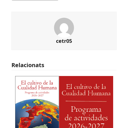
cetr05
Relacionats