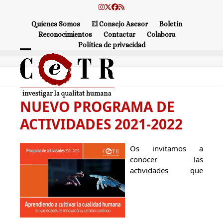
Skip
Instagram
Twitter
Facebook
RSS
to
Quienes Somos
El Consejo Asesor
Boletín
content
Reconocimientos
Contactar
Colabora
Política de privacidad
Open
Close
mobile
mobile
menu
menu
NUEVO PROGRAMA DE
ACTIVIDADES 2021-2022
Os invitamos a
conocer las
actividades que