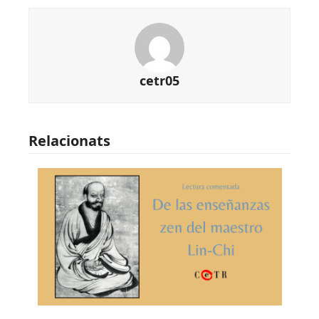
cetr05
Relacionats