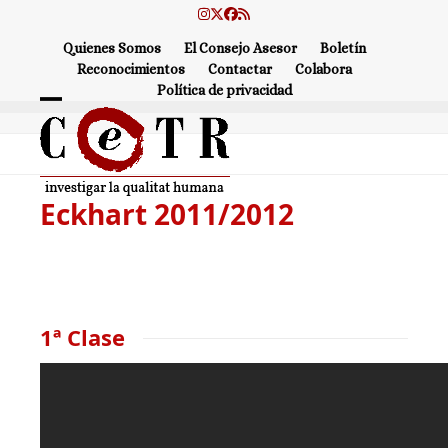
Skip
Instagram
Twitter
Facebook
RSS
to
Quienes Somos
El Consejo Asesor
Boletín
content
Reconocimientos
Contactar
Colabora
Política de privacidad
Open
Close
mobile
mobile
menu
menu
Eckhart 2011/2012
1ª Clase