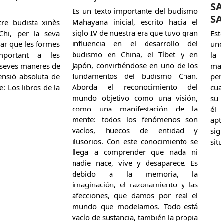
S
Es un texto importante del budismo
S
Mahayana inicial, escrito hacia el
re budista xinès
siglo IV de nuestra era que tuvo gran
-Chi, per la seva
Est
influencia en el desarrollo del
rar que les formes
un
budismo en China, el Tíbet y en
portant a les
la
Japón, convirtiéndose en uno de los
s seves maneres de
ma
fundamentos del budismo Chan.
mensió absoluta de
pe
Aborda el reconocimiento del
de: Los libros de la
cu
mundo objetivo como una visión,
su 
como una manifestación de la
él
mente: todos los fenómenos son
ap
vacíos, huecos de entidad y
si
ilusorios. Con este conocimiento se
sit
llega a comprender que nada ni
nadie nace, vive y desaparece. Es
debido a la memoria, la
imaginación, el razonamiento y las
afecciones, que damos por real el
mundo que modelamos. Todo está
vacío de sustancia, también la propia