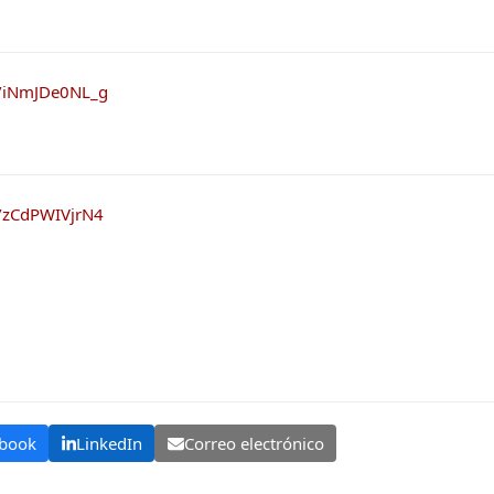
e/iNmJDe0NL_g
e/zCdPWIVjrN4
book
LinkedIn
Correo electrónico