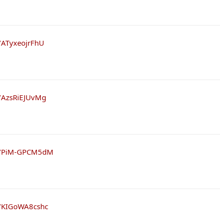
e/ATyxeojrFhU
e/AzsRiEJUvMg
be/PiM-GPCM5dM
e/KIGoWA8cshc