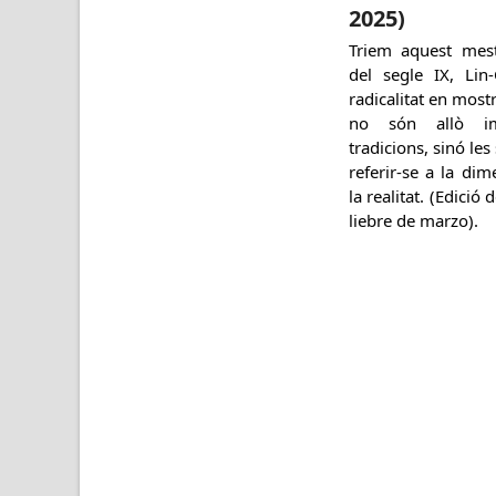
2025)
Triem aquest mest
del segle IX, Lin
radicalitat en most
no són allò im
tradicions, sinó le
referir-se a la di
la realitat. (Edició 
liebre de marzo).