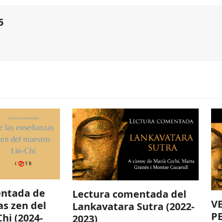
5
entada de
Lectura comentada del
V
as zen del
Lankavatara Sutra (2022-
P
hi (2024-
2023)