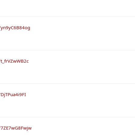
e/yn9yC6B84og
e/t_frVZwWB2c
/DjTPua4i9FI
be/7ZE7wG8Fwjw