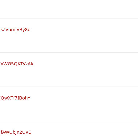
e/sZVumjVBy8c
be/VWG5QKTVzAk
e/QwXTf7IBohY
e/fAWUbJn2UVE