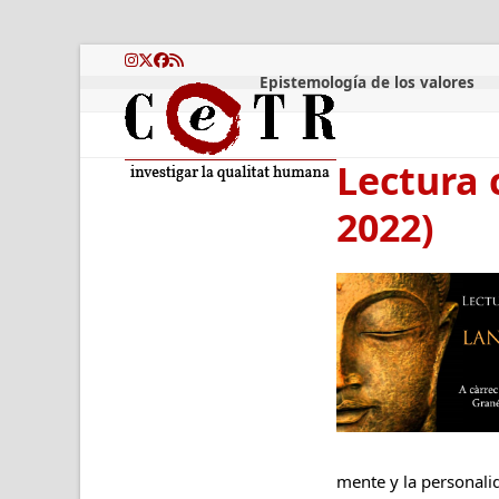
Skip
to
content
Instagram
Twitter
Facebook
RSS
Epistemología de los valores
Lectura 
2022)
mente y la personali