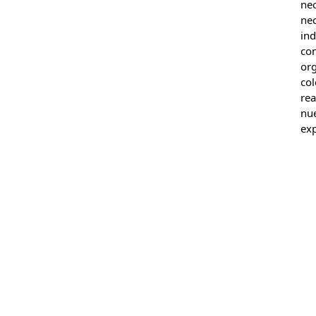
ne
ne
in
co
or
col
re
nue
exp