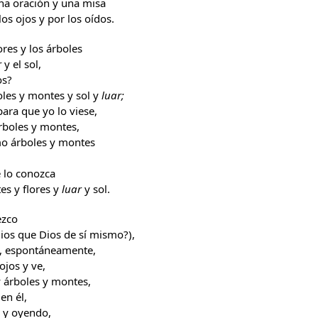
una oración y una misa
os ojos y por los oídos.
ores y los árboles
r
y el sol,
os?
oles y montes y sol y
luar;
para que yo lo viese,
árboles y montes,
mo árboles y montes
 lo conozca
s y flores y
luar
y sol.
ezco
ios que Dios de sí mismo?),
o, espontáneamente,
ojos y ve,
y árboles y montes,
en él,
o y oyendo,