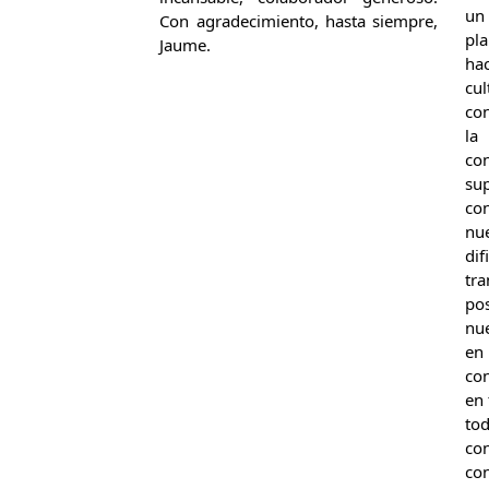
un
Con agradecimiento, hasta siempre,
pl
Jaume.
ha
cu
con
la
co
s
co
nu
di
tr
po
nu
en
co
en
tod
con
co