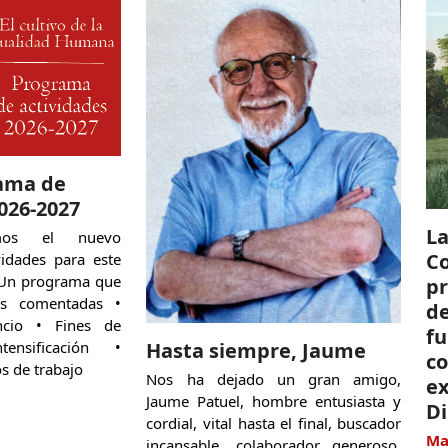
ama de
026-2027
La
mos el nuevo
Co
idades para este
 Un programa que
pr
ras comentadas •
de
encio • Fines de
f
Hasta siempre, Jaume
nsificación •
co
s de trabajo
Nos ha dejado un gran amigo,
ex
Jaume Patuel, hombre entusiasta y
D
cordial, vital hasta el final, buscador
Ma
incansable, colaborador generoso.