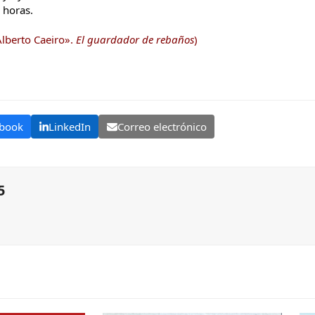
 horas.
lberto Caeiro».
El guardador de rebaños
)
book
LinkedIn
Correo electrónico
5