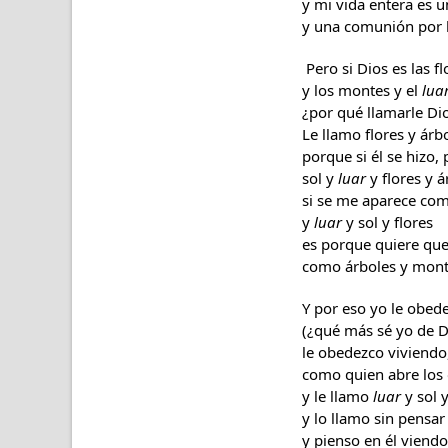
y mi vida entera es 
y una comunión por l
Pero si Dios es las fl
y los montes y el
lua
¿por qué llamarle Di
Le llamo flores y árb
porque si él se hizo, 
sol y
luar
y flores y 
si se me aparece co
y
luar
y sol y flores
es porque quiere que
como árboles y monte
Y por eso yo le obed
(¿qué más sé yo de D
le obedezco viviend
como quien abre los 
y le llamo
luar
y sol 
y lo llamo sin pensar 
y pienso en él viend