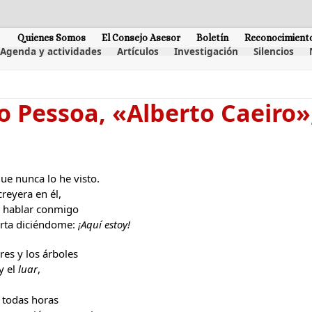
Quienes Somos
El Consejo Asesor
Boletín
Reconocimient
Agenda y actividades
Artículos
Investigación
Silencios
 Pessoa, «Alberto Caeiro»
ue nunca lo he visto.
creyera en él,
a hablar conmigo
erta diciéndome:
¡Aquí estoy!
ores y los árboles
y el
luar
,
a todas horas