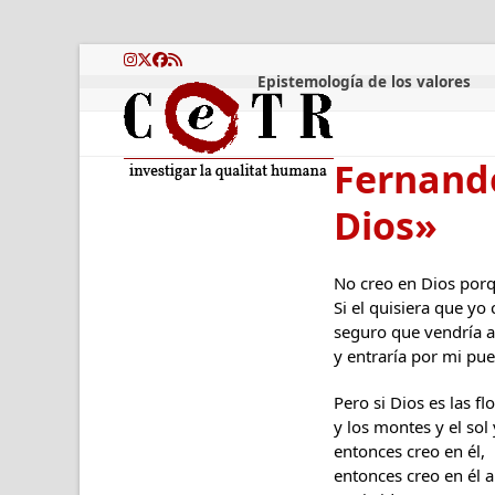
Skip
to
content
Instagram
Twitter
Facebook
RSS
Epistemología de los valores
Fernando
Dios»
No creo en Dios porq
Si el quisiera que yo 
seguro que vendría 
y entraría por mi pu
Pero si Dios es las fl
y los montes y el sol 
entonces creo en él,
entonces creo en él 