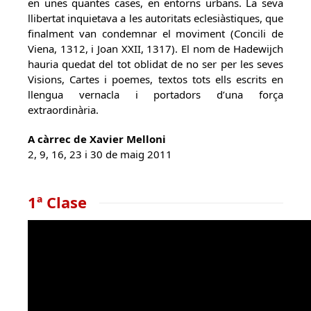
en unes quantes cases, en entorns urbans. La seva
llibertat inquietava a les autoritats eclesiàstiques, que
finalment van condemnar el moviment (Concili de
Viena, 1312, i Joan XXII, 1317). El nom de Hadewijch
hauria quedat del tot oblidat de no ser per les seves
Visions, Cartes i poemes, textos tots ells escrits en
llengua vernacla i portadors d’una força
extraordinària.
A càrrec de Xavier Melloni
2, 9, 16, 23 i 30 de maig 2011
1ª Clase