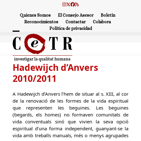
Skip
Instagram
Twitter
Facebook
RSS
to
Quienes Somos
El Consejo Asesor
Boletín
content
Reconocimientos
Contactar
Colabora
Política de privacidad
Open
Close
mobile
mobile
menu
menu
Hadewijch d’Anvers
2010/2011
A Hadewijch d’Anvers l’hem de situar al s. XIII, al cor
de la renovació de les formes de la vida espiritual
que representen les beguines. Les beguines
(begards, els homes) no formaven comunitats de
vida conventuals sinó que vivien la seva opció
espiritual d’una forma independent, guanyant-se la
vida amb treballs manuals, més o menys agrupades