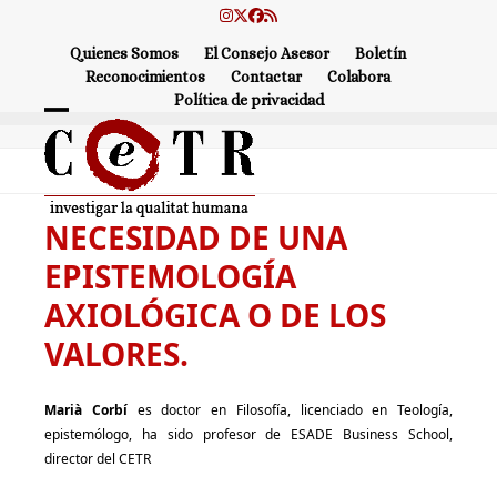
Skip
Instagram
Twitter
Facebook
RSS
to
Quienes Somos
El Consejo Asesor
Boletín
content
Reconocimientos
Contactar
Colabora
Política de privacidad
Open
Close
mobile
mobile
menu
menu
NECESIDAD DE UNA
EPISTEMOLOGÍA
AXIOLÓGICA O DE LOS
VALORES.
Marià Corbí
es doctor en Filosofía, licenciado en Teología,
epistemólogo, ha sido profesor de ESADE Business School,
director del CETR