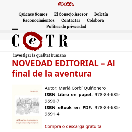
Skip
Instagram
Twitter
Facebook
RSS
to
Quienes Somos
El Consejo Asesor
Boletín
content
Reconocimientos
Contactar
Colabora
Política de privacidad
Open
Close
mobile
mobile
menu
menu
NOVEDAD EDITORIAL – Al
final de la aventura
Autor:
Marià Corbí Quiñonero
ISBN Libro en papel:
978-84-685-
9690-7
ISBN eBook en PDF:
978-84-685-
9691-4
Compra o descarga gratuita