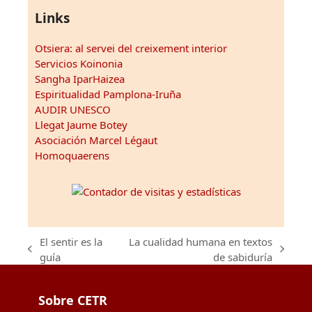
Links
Otsiera: al servei del creixement interior
Servicios Koinonia
Sangha IparHaizea
Espiritualidad Pamplona-Iruña
AUDIR UNESCO
Llegat Jaume Botey
Asociación Marcel Légaut
Homoquaerens
El sentir es la
La cualidad humana en textos
previous
next
guía
de sabiduría
post:
post:
Sobre CETR