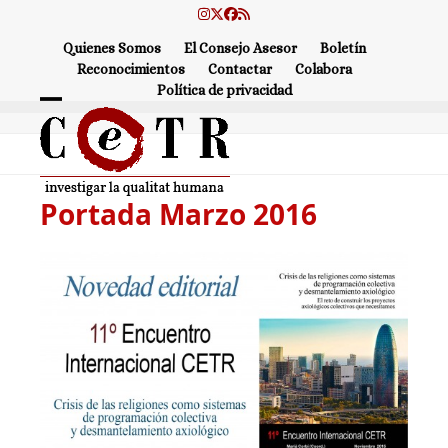
Skip
Instagram
Twitter
Facebook
RSS
to
Quienes Somos
El Consejo Asesor
Boletín
content
Reconocimientos
Contactar
Colabora
Política de privacidad
Open
Close
mobile
mobile
menu
menu
Portada Marzo 2016