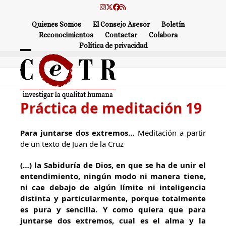
Skip
Instagram
Twitter
Facebook
RSS
to
Quienes Somos
El Consejo Asesor
Boletín
content
Reconocimientos
Contactar
Colabora
Política de privacidad
Open
Close
mobile
mobile
menu
menu
Práctica de meditación 19
Para juntarse dos extremos…
Meditación a partir
de un texto de Juan de la Cruz
(…) la Sabiduría de Dios, en que se ha de unir el
entendimiento, ningún modo ni manera tiene,
ni cae debajo de algún límite ni inteligencia
distinta y particularmente, porque totalmente
es pura y sencilla. Y como quiera que para
juntarse dos extremos, cual es el alma y la