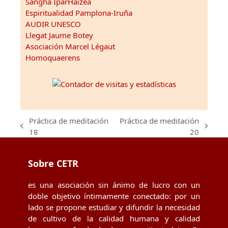
Sangha IparHaizea
Espiritualidad Pamplona-Iruña
AUDIR UNESCO
Llegat Jaume Botey
Asociación Marcel Légaut
Homoquaerens
Práctica de meditación
Práctica de meditación
previous
next
18
20
post:
post:
Sobre CETR
es una asociación sin ánimo de lucro con un
doble objetivo íntimamente conectado: por un
lado se propone estudiar y difundir la necesidad
de cultivo de la calidad humana y calidad