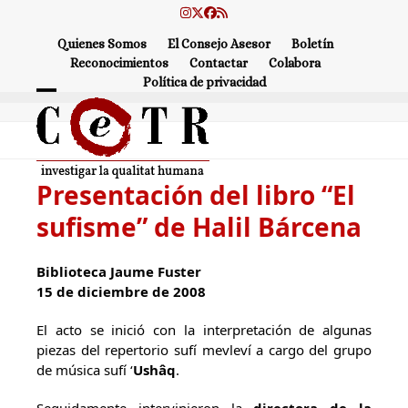
Skip
Instagram
Twitter
Facebook
RSS
to
Quienes Somos
El Consejo Asesor
Boletín
content
Reconocimientos
Contactar
Colabora
Política de privacidad
Open
Close
mobile
mobile
menu
menu
Presentación del libro “El
sufisme” de Halil Bárcena
Biblioteca Jaume Fuster
15 de diciembre de 2008
El acto se inició con la interpretación de algunas
piezas del repertorio sufí mevleví a cargo del grupo
de música sufí ‘
Ushâq
.