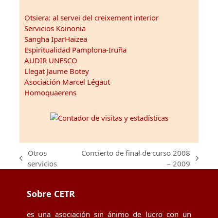
Otsiera: al servei del creixement interior
Servicios Koinonia
Sangha IparHaizea
Espiritualidad Pamplona-Iruña
AUDIR UNESCO
Llegat Jaume Botey
Asociación Marcel Légaut
Homoquaerens
Otros
Concierto de final de curso 2008
previous
next
servicios
– 2009
post:
post:
Sobre CETR
es una asociación sin ánimo de lucro con un