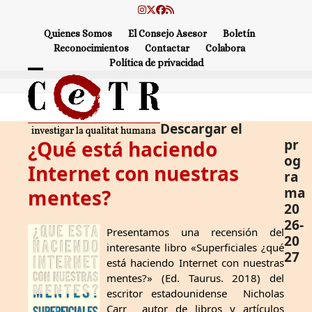
Skip
Instagram
Twitter
Facebook
RSS
to
Quienes Somos
El Consejo Asesor
Boletín
content
Reconocimientos
Contactar
Colabora
Política de privacidad
Open
Close
mobile
mobile
Descargar el
menu
menu
¿Qué está haciendo
pr
og
Internet con nuestras
ra
ma
mentes?
20
26-
Presentamos una recensión del
20
interesante libro «Superficiales ¿qué
27
está haciendo Internet con nuestras
mentes?» (Ed. Taurus. 2018) del
escritor estadounidense Nicholas
Carr autor de libros y artículos