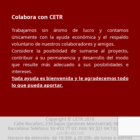
Colabora con CETR
Trabajamos sin ánimo de lucro y contamos
únicamente con la ayuda económica y el respaldo
voluntario de nuestros colaboradores y amigos.
Considere la posibilidad de sumarse al proyecto,
contribuir a su permanencia y desarrollo del modo
que resulte más adecuado a sus posibilidades e
intereses.
Toda ayuda es bienvenida y le agradecemos todo
lo que pueda aportar.
Copyright © CETR 2016
Calle Rocafort, 234 bajos (Jardines Montserrat), 08029
Barcelona Teléfono: 93 410 77 07; FAX: 93 321 04 13; e-mail:
cetr@cetr.net
Horario de atención: de 16:30h a 20:30h, de lunes a viernes