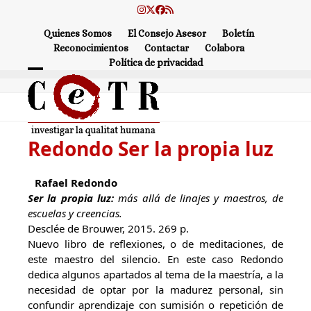
Skip
Instagram
Twitter
Facebook
RSS
to
Quienes Somos
El Consejo Asesor
Boletín
content
Reconocimientos
Contactar
Colabora
Política de privacidad
Open
Close
mobile
mobile
menu
menu
Redondo Ser la propia luz
Rafael Redondo
Ser la propia luz:
más allá de linajes y maestros, de
escuelas y creencias.
Desclée de Brouwer, 2015. 269 p.
Nuevo libro de reflexiones, o de meditaciones, de
este maestro del silencio. En este caso Redondo
dedica algunos apartados al tema de la maestría, a la
necesidad de optar por la madurez personal, sin
confundir aprendizaje con sumisión o repetición de