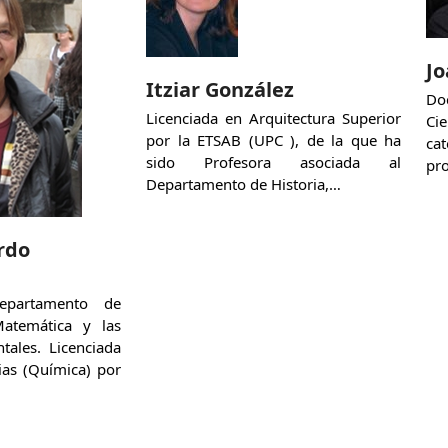
Jo
Itziar González
Do
Licenciada en Arquitectura Superior
Ci
por la ETSAB (UPC ), de la que ha
ca
sido Profesora asociada al
pro
Departamento de Historia,…
rdo
epartamento de
Matemática y las
tales. Licenciada
ias (Química) por