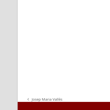
Josep Maria Vallès
previous
post: