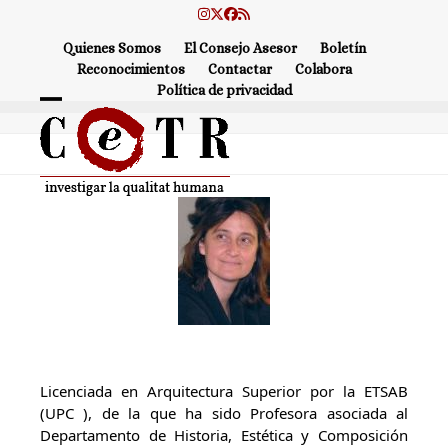
Skip
Instagram
Twitter
Facebook
RSS
to
Quienes Somos
El Consejo Asesor
Boletín
content
Reconocimientos
Contactar
Colabora
Política de privacidad
Open
Close
mobile
mobile
menu
menu
Licenciada en Arquitectura Superior por la ETSAB
(UPC ), de la que ha sido Profesora asociada al
Departamento de Historia, Estética y Composición