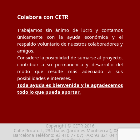
Colabora con CETR
Trabajamos sin ánimo de lucro y contamos
únicamente con la ayuda económica y el
respaldo voluntario de nuestros colaboradores y
amigos.
Considere la posibilidad de sumarse al proyecto,
contribuir a su permanencia y desarrollo del
modo que resulte más adecuado a sus
posibilidades e intereses.
Toda ayuda es bienvenida y le agradecemos
todo lo que pueda aportar.
Copyright © CETR 2016
Calle Rocafort, 234 bajos (Jardines Montserrat), 08029
Barcelona Teléfono: 93 410 77 07; FAX: 93 321 04 13; e-
mail:
cetr@cetr.net