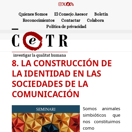
Skip
Instagram
Twitter
Facebook
RSS
to
Quienes Somos
El Consejo Asesor
Boletín
content
Reconocimientos
Contactar
Colabora
Política de privacidad
Open
Close
mobile
mobile
menu
menu
8. LA CONSTRUCCIÓN DE
LA IDENTIDAD EN LAS
SOCIEDADES DE LA
COMUNICACIÓN
Somos animales
simbióticos que
nos constituimos
como