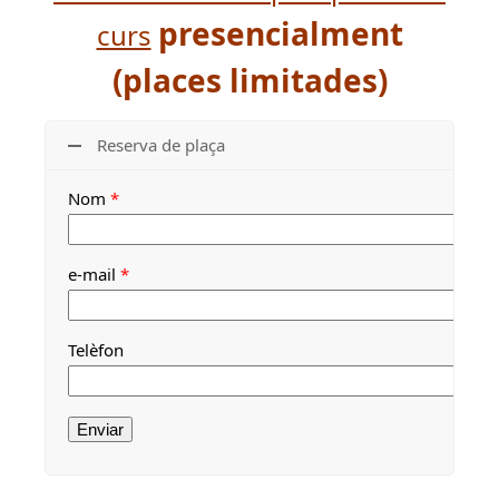
presencialment
curs
(places limitades)
Reserva de plaça
Nom
*
e-mail
*
Telèfon