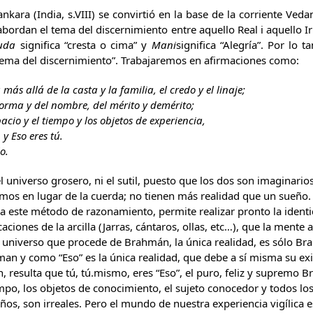
kara (India, s.VIII) se convirtió en la base de la corriente Ved
bordan el tema del discernimiento entre aquello Real i aquello Ir
uda
significa “cresta o cima” y
Mani
significa “Alegría”. Por lo
prema del discernimiento”. Trabajaremos en afirmaciones como:
 más allá de la casta y la familia, el credo y el linaje;
forma y del nombre, del mérito y demérito;
acio y el tiempo y los objetos de experiencia,
y Eso eres tú.
o.
 universo grosero, ni el sutil, puesto que los dos son imaginarios
mos en lugar de la cuerda; no tienen más realidad que un sueño.
a este método de razonamiento, permite realizar pronto la iden
aciones de la arcilla (Jarras, cántaros, ollas, etc…), que la ment
te universo que procede de Brahmán, la única realidad, es sólo 
man y como “Eso” es la única realidad, que debe a sí misma su exi
 resulta que tú, tú.mismo, eres “Eso”, el puro, feliz y supremo 
iempo, los objetos de conocimiento, el sujeto conocedor y todos l
os, son irreales. Pero el mundo de nuestra experiencia vigílica e