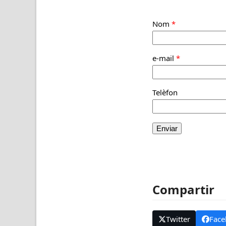
Nom
*
e-mail
*
Telèfon
Compartir
Twitter
Face