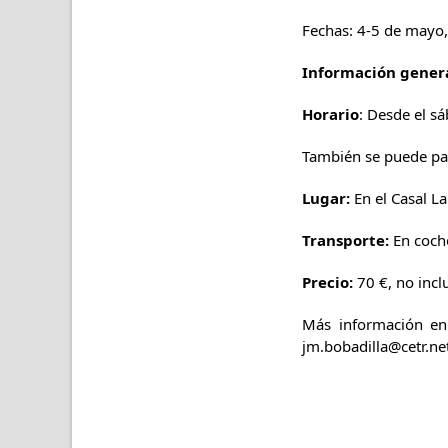
Fechas: 4-5 de mayo
Información genera
Horario
: Desde el s
También se puede par
Lugar:
En el Casal La
Transporte:
En coche
Precio:
70 €, no incl
Más información en 
jm.bobadilla@cetr.ne