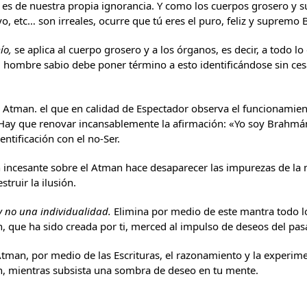
es de nuestra propia ignorancia. Y como los cuerpos grosero y suti
yo, etc… son irreales, ocurre que tú eres el puro, feliz y suprem
ío,
se aplica al cuerpo grosero y a los órganos, es decir, a todo lo
l hombre sabio debe poner término a esto identificándose sin ce
o Atman. el que en calidad de Espectador observa el funcionamient
Hay que renovar incansablemente la afirmación: «Yo soy Brahmán
entificación con el no-Ser.
 incesante sobre el Atman hace desaparecer las impurezas de la 
struir la ilusión.
 no una individualidad.
Elimina por medio de este mantra todo lo
ón, que ha sido creada por ti, merced al impulso de deseos del pas
tman, por medio de las Escrituras, el razonamiento y la experime
ión, mientras subsista una sombra de deseo en tu mente.