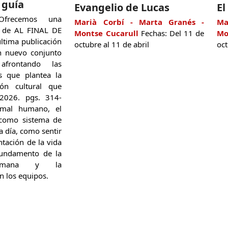
a guía
Evangelio de Lucas
El
recemos una
Marià Corbí - Marta Granés -
Ma
n de AL FINAL DE
Montse Cucarull
Fechas: Del 11 de
Mo
ltima publicación
octubre al 11 de abril
oc
n nuevo conjunto
afrontando las
es que plantea la
ión cultural que
 2026. pgs. 314-
imal humano, el
: como sistema de
 a día, como sentir
ntación de la vida
 fundamento de la
humana y la
n los equipos.