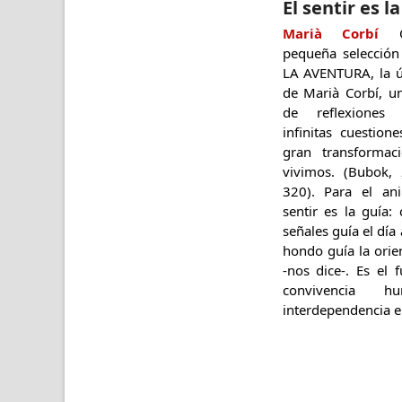
El sentir es l
Marià Corbí
Of
pequeña selecció
LA AVENTURA, la ú
de Marià Corbí, u
de reflexiones 
infinitas cuestion
gran transformac
vivimos. (Bubok,
320). Para el an
sentir es la guía
señales guía el día
hondo guía la orie
-nos dice-. Es el
convivencia 
interdependencia e