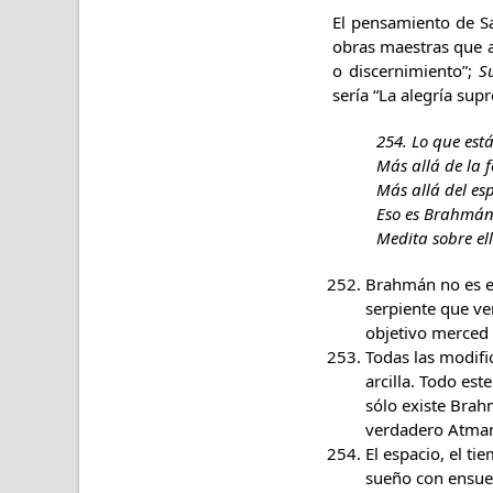
El pensamiento de San
obras maestras que a
o discernimiento”;
S
sería “La alegría su
254. Lo que está
Más allá de la 
Más allá del esp
Eso es Brahmán 
Medita sobre ell
Brahmán no es el
serpiente que ve
objetivo merced 
Todas las modific
arcilla. Todo es
sólo existe Brah
verdadero Atman,
El espacio, el t
sueño con ensueñ