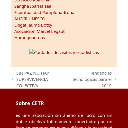
Sangha IparHaizea
Espiritualidad Pamplona-Iruña
AUDIR UNESCO
Llegat Jaume Botey
Asociación Marcel Légaut
Homoquaerens
SIN PAZ NO HAY
Tendencias
SUPERVIVENCIA
tecnológicas para el
previous
next
COLECTIVA
2019
post:
post:
Sobre CETR
es una asociación sin ánimo de lucro con un
doble objetivo íntimamente conectado: por un
lado se propone estudiar y difundir la necesidad