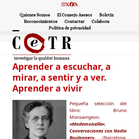
Skip
Instagram
Twitter
Facebook
RSS
to
Quienes Somos
El Consejo Asesor
Boletín
content
Reconocimientos
Contactar
Colabora
Política de privacidad
Open
Close
mobile
mobile
menu
menu
Aprender a escuchar, a
mirar, a sentir y a ver.
Aprender a vivir
Pequeña selección del
libro: Bruno
Monsaingeon.
«Mademoiselle».
Conversaciones con Nadia
Boulanger»
. (Barcelona,