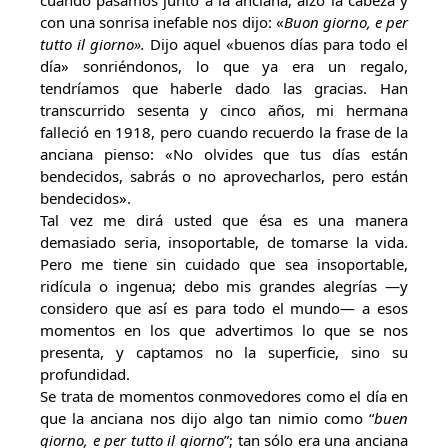
cuando pasamos junto a la anciana, alzó la cabeza y
con una sonrisa inefable nos dijo: «
Buon giorno, e per
tutto il giorno».
Dijo aquel «buenos días para todo el
día» sonriéndonos, lo que ya era un regalo,
tendríamos que haberle dado las gracias. Han
transcurrido sesenta y cinco años, mi hermana
falleció en 1918, pero cuando recuerdo la frase de la
anciana pienso: «No olvides que tus días están
bendecidos, sabrás o no aprovecharlos, pero están
bendecidos».
Tal vez me dirá usted que ésa es una manera
demasiado seria, insoportable, de tomarse la vida.
Pero me tiene sin cuidado que sea insoportable,
ridícula o ingenua; debo mis grandes alegrías —y
considero que así es para todo el mundo— a esos
momentos en los que advertimos lo que se nos
presenta, y captamos no la superficie, sino su
profundidad.
Se trata de momentos conmovedores como el día en
que la anciana nos dijo algo tan nimio como “
buen
giorno, e per tutto il giorno
”; tan sólo era una anciana