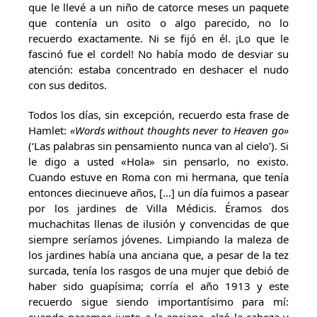
que le llevé a un niño de catorce meses un paquete
que contenía un osito o algo parecido, no lo
recuerdo exactamente. Ni se fijó en él. ¡Lo que le
fascinó fue el cordel! No había modo de desviar su
atención: estaba concentrado en deshacer el nudo
con sus deditos.
Todos los días, sin excepción, recuerdo esta frase de
Hamlet:
«Words without thoughts never to Heaven go»
(‘Las palabras sin pensamiento nunca van al cielo’). Si
le digo a usted «Hola» sin pensarlo, no existo.
Cuando estuve en Roma con mi hermana, que tenía
entonces diecinueve años, […] un día fuimos a pasear
por los jardines de Villa Médicis. Éramos dos
muchachitas llenas de ilusión y convencidas de que
siempre seríamos jóvenes. Limpiando la maleza de
los jardines había una anciana que, a pesar de la tez
surcada, tenía los rasgos de una mujer que debió de
haber sido guapísima; corría el año 1913 y este
recuerdo sigue siendo importantísimo para mí: