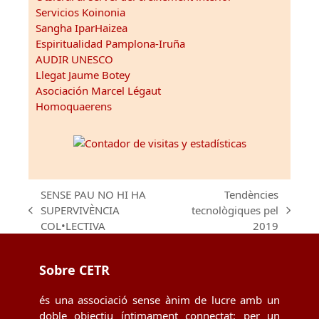
Servicios Koinonia
Sangha IparHaizea
Espiritualidad Pamplona-Iruña
AUDIR UNESCO
Llegat Jaume Botey
Asociación Marcel Légaut
Homoquaerens
SENSE PAU NO HI HA
Tendències
SUPERVIVÈNCIA
tecnològiques pel
previous
next
COL•LECTIVA
2019
post:
post:
Sobre CETR
és una associació sense ànim de lucre amb un
doble objectiu íntimament connectat: per un