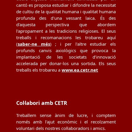
cantó es proposa estudiar i difondre la necessitat
de cultiu de la qualitat humana i qualitat humana
profunda des d'una vessant laica. És des
d'aquesta perspectiva que abordem
l'apropament a les tradicions religioses. El seus
treballs i recomanacions les trobareu aquí
(
saber-ne més
) ; i per l'altre estudiar els
profunds canvis axiològics que provoca la
implantació de les societats d’innovació
accelerada per donar-los una sortida. Els seus
treballs els trobareu a
www.ea.cetr.net
Col·labori amb CETR
Treballem sense ànim de lucre, i comptem
només amb l'ajut econòmic i el recolzament
voluntari dels nostres col·laboradors i amics.