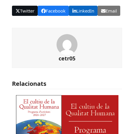
Twitter
Facebook
LinkedIn
Email
cetr05
Relacionats