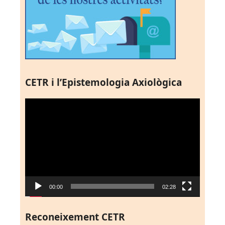
CETR i l’Epistemologia Axiològica
Reproductor
de
vídeo
00:00
02:28
Reconeixement CETR