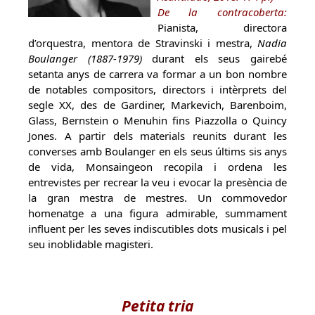
De la contracoberta:
Pianista, directora
d’orquestra, mentora de Stravinski i mestra,
Nadia
Boulanger (1887-1979)
durant els seus gairebé
setanta anys de carrera va formar a un bon nombre
de notables compositors, directors i intèrprets del
segle XX, des de Gardiner, Markevich, Barenboim,
Glass, Bernstein o Menuhin fins Piazzolla o Quincy
Jones. A partir dels materials reunits durant les
converses amb Boulanger en els seus últims sis anys
de vida, Monsaingeon recopila i ordena les
entrevistes per recrear la veu i evocar la presència de
la gran mestra de mestres. Un commovedor
homenatge a una figura admirable, summament
influent per les seves indiscutibles dots musicals i pel
seu inoblidable magisteri.
Petita tria