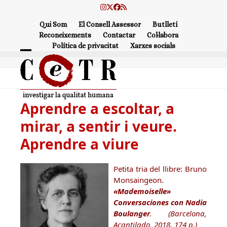
Skip
Instagram
Twitter
Facebook
RSS
to
Qui Som
El Consell Assessor
Butlletí
content
Reconeixements
Contactar
Col·labora
Política de privacitat
Xarxes socials
Open
Close
mobile
mobile
menu
menu
Aprendre a escoltar, a
mirar, a sentir i veure.
Aprendre a viure
Petita tria del llibre: Bruno
Monsaingeon.
«Mademoiselle»
Conversaciones con Nadia
Boulanger
. (Barcelona,
Acantilado, 2018. 174 p.)