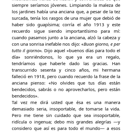
siempre seríamos jóvenes. Limpiando la maleza de
los jardines había una anciana que, a pesar de la tez
surcada, tenía los rasgos de una mujer que debió de
haber sido guapísima; corría el año 1913 y este
recuerdo sigue siendo importantísimo para mí:
cuando pasamos junto a la anciana, alzó la cabeza y
con una sonrisa inefable nos dijo: «
Buon giorno, e per
tutto il giorno».
Dijo aquel «buenos días para todo el
día» sonriéndonos, lo que ya era un regalo,
tendríamos que haberle dado las gracias. Han
transcurrido sesenta y cinco años, mi hermana
falleció en 1918, pero cuando recuerdo la frase de la
anciana pienso: «No olvides que tus días están
bendecidos, sabrás o no aprovecharlos, pero están
bendecidos».
Tal vez me dirá usted que ésa es una manera
demasiado seria, insoportable, de tomarse la vida.
Pero me tiene sin cuidado que sea insoportable,
ridícula o ingenua; debo mis grandes alegrías —y
considero que así es para todo el mundo— a esos