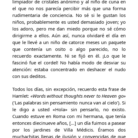
limpiador de cristales anónimo y al niño de cuna en
el que no nos parecía percibir más que una forma
rudimentaria de conciencia. No sé si le gustan los
niños, probablemente es usted demasiado joven; yo
los adoro, pero me dan miedo porque no sé cómo
dirigirme a ellos. Aún así, nunca olvidaré el día en
que le llevé a un niño de catorce meses un paquete
que contenía un osito o algo parecido, no lo
recuerdo exactamente. Ni se fijó en él. ¡Lo que le
fascinó fue el cordel! No había modo de desviar su
atención: estaba concentrado en deshacer el nudo
con sus deditos.
Todos los días, sin excepción, recuerdo esta frase de
Hamlet:
«Words without thoughts never to Heaven go»
(‘Las palabras sin pensamiento nunca van al cielo’). Si
le digo a usted «Hola» sin pensarlo, no existo.
Cuando estuve en Roma con mi hermana, que tenía
entonces diecinueve años, […] un día fuimos a pasear
por los jardines de Villa Médicis. Éramos dos
muchachitas llenas de ilusión y convencidas de que