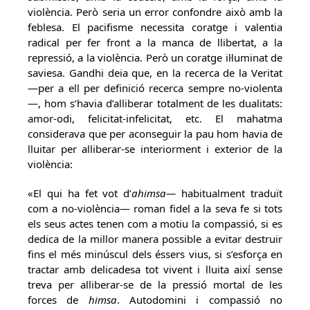
violència. Però seria un error confondre això amb la
feblesa. El pacifisme necessita coratge i valentia
radical per fer front a la manca de llibertat, a la
repressió, a la violència. Però un coratge il·luminat de
saviesa. Gandhi deia que, en la recerca de la Veritat
—per a ell per definició recerca sempre no-violenta
—, hom s’havia d’alliberar totalment de les dualitats:
amor-odi, felicitat-infelicitat, etc. El mahatma
considerava que per aconseguir la pau hom havia de
lluitar per alliberar-se interiorment i exterior de la
violència:
«El qui ha fet vot d’
ahimsa—
habitualment traduït
com a no-violència— roman fidel a la seva fe si tots
els seus actes tenen com a motiu la compassió, si es
dedica de la millor manera possible a evitar destruir
fins el més minúscul dels éssers vius, si s’esforça en
tractar amb delicadesa tot vivent i lluita així sense
treva per alliberar-se de la pressió mortal de les
forces de
himsa
. Autodomini i compassió no