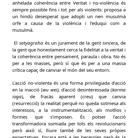
anhelada coherència entre Veritat i no-violència és
sempre possible fins i tot per als violents: proposa a
un hindú desesperat que adopti un nen musulmà
orfe a causa de la violència i l’eduqui com a
musulmà.
El
satyagraha
és un jurament de la gent sincera, de
la gent que honestament cerca la fidelitat a la veritat i
la coherència entre pensament, paraula i obra. No és
per a les masses, però sí que és per a una massa
crítica capaç de canviar el món del seu entorn.
L’acció no-violenta és una forma privilegiada d’acció
en la inacció (
wu wei),
d’acció desinteressada (
karma
ioga
), de fracàs aparent (creu) que canvia
(resurrecció) la realitat perquè no queda sotmesa als
interessos, a la instrumentalització, als motllos i
formes que s’imposen. És potser l’acció
transformadora somiada per tots els revolucionaris
però això sí, lliure també de les seves pròpies
expectatives. Encara està a les beceroles però és la