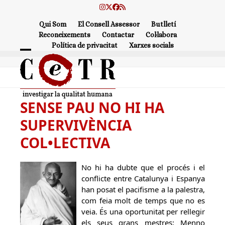
Skip
Instagram
Twitter
Facebook
RSS
to
Qui Som
El Consell Assessor
Butlletí
content
Reconeixements
Contactar
Col·labora
Política de privacitat
Xarxes socials
Open
Close
mobile
mobile
menu
menu
SENSE PAU NO HI HA
SUPERVIVÈNCIA
COL•LECTIVA
No hi ha dubte que el procés i el
conflicte entre Catalunya i Espanya
han posat el pacifisme a la palestra,
com feia molt de temps que no es
veia. És una oportunitat per rellegir
els seus grans mestres: Menno