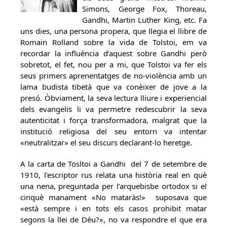
Simons, George Fox, Thoreau,
Gandhi, Martin Luther King, etc. Fa
uns dies, una persona propera, que llegia el llibre de
Romain Rolland sobre la vida de Tolstoi, em va
recordar la influència d’aquest sobre Gandhi però
sobretot, el fet, nou per a mi, que Tolstoi va fer els
seus primers aprenentatges de no-violència amb un
lama budista tibetà que va conèixer de jove a la
presó. Òbviament, la seva lectura lliure i experiencial
dels evangelis li va permetre redescubrir la seva
autenticitat i força transformadora, malgrat que la
institució religiosa del seu entorn va intentar
«neutralitzar» el seu discurs declarant-lo heretge.
A la carta de Tosltoi a Gandhi del 7 de setembre de
1910, l’escriptor rus relata una història real en què
una nena, preguntada per l’arquebisbe ortodox si el
cinquè manament «No mataràs!» suposava que
«està sempre i en tots els casos prohibit matar
segons la llei de Déu?», no va respondre el que era