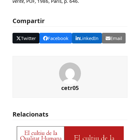
vérité
, PUF, 1986, Paris, p. 646.
Compartir
Twitter
Facebook
LinkedIn
Email
cetr05
Relacionats