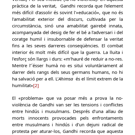
pràctica de la veritat, Gandhi recorda que l’element
més difícil d’assolir és sovint l'»educació», que no és
l’amabilitat exterior del discurs, cultivada per la
circumstància, sinó una amabilitat gairebé innata,
acompanyada del desig de fer el bé a l’adversari i del
coratge humil i insubornable de defensar la veritat
fins a les seves darreres conseqüències. El combat
interior és molt més difícil que la guerra. La lluita i
l’esforç són llargs i durs: «m’hauré de reduir a no-res.
Mentre l’´ésser humà no es situï voluntàriament al
darrer dels rangs dels seus germans humans, no hi
ha salvació per a ell. L’
Ahimsa
és el límit extrem de la
humilitat»
[2]
El «problema» que va posar més a prova la no-
violència de Gandhi van ser les tensions i conflictes
entre hindús i musulmans. Després d’una allau de
morts innocents provocades pels enfrontaments
entre musulmans i hindús i d’un dejuni radical de
protesta per aturar-los, Gandhi recorda que aquesta