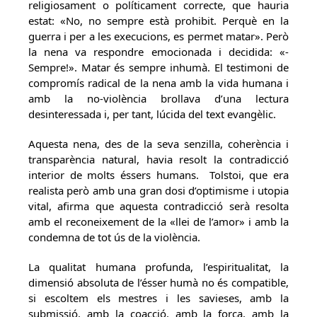
religiosament o políticament correcte, que hauria
estat: «No, no sempre està prohibit. Perquè en la
guerra i per a les execucions, es permet matar». Però
la nena va respondre emocionada i decidida: «-
Sempre!». Matar és sempre inhumà. El testimoni de
compromís radical de la nena amb la vida humana i
amb la no-violència brollava d’una lectura
desinteressada i, per tant, lúcida del text evangèlic.
Aquesta nena, des de la seva senzilla, coherència i
transparència natural, havia resolt la contradicció
interior de molts éssers humans. Tolstoi, que era
realista però amb una gran dosi d’optimisme i utopia
vital, afirma que aquesta contradicció serà resolta
amb el reconeixement de la «llei de l’amor» i amb la
condemna de tot ús de la violència.
La qualitat humana profunda, l’espiritualitat, la
dimensió absoluta de l’ésser humà no és compatible,
si escoltem els mestres i les savieses, amb la
submissió, amb la coacció, amb la força, amb la