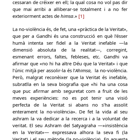
cessaran de créixer en ell; la qual cosa no vol pas dir
que mai arribi a alliberar-se totalment i a no fer
exteriorment actes de
himsa
.»
[1]
La no-violència és, de fet, una «pràctica de la Veritat»,
que per a Gandhi és una construcció en què l’ésser
humà intenta ser fidel a la Veritat inefable —la
dimensió absoluta de la realitat—, corregint,
esmenant errors, faltes, febleses, etc. Gandhi va
afirmar que «no hi ha altre Déu que la Veritat» i que
l’únic mitjà per assolir-la és l’
Ahimsa,
la no-violència.
Però, malgrat reconèixer que la Veritat és inefable,
subratlla en la seva biografia que «hi ha una cosa
que puc afirmar amb seguretat com a fruit de les
meves experiències: no es pot tenir una visió
perfecta de la Veritat si abans no s’ha assolit
enterament la no-violència». De fet la vida al seu
ashram la va dedicar a la recerca i a la voluntat de
veritat. El seu Ashram del Satyagraha —»insistència
en la Veritat»— expressava alhora la seva fi (la
Veritat) i el seu mètode (la no-violència). En aquesta