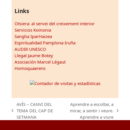
Links
Otsiera: al servei del creixement interior
Servicios Koinonia
Sangha IparHaizea
Espiritualidad Pamplona-Iruña
AUDIR UNESCO
Llegat Jaume Botey
Asociación Marcel Légaut
Homoquaerens
AVÍS – CANVI DEL
Aprendre a escoltar, a
TEMA DEL CAP DE
mirar, a sentir i veure.
previous
next
SETMANA
Aprendre a viure
post:
post: