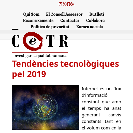
Skip
Instagram
Twitter
Facebook
RSS
to
Qui Som
El Consell Assessor
Butlletí
content
Reconeixements
Contactar
Col·labora
Política de privacitat
Xarxes socials
Open
Close
mobile
mobile
menu
menu
Tendències tecnològiques
pel 2019
Internet és un flux
d’informació
constant que amb
el temps ha anat
generant canvis
constants tant en
el volum com en la