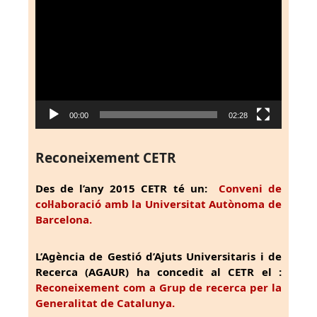
de
vídeo
00:00
02:28
Reconeixement CETR
Des de l’any 2015 CETR té un:
Conveni de
col·laboració amb la Universitat Autònoma de
Barcelona.
L’Agència de Gestió d’Ajuts Universitaris i de
Recerca (AGAUR) ha concedit al CETR el :
Reconeixement com a Grup de recerca per la
Generalitat de Catalunya.