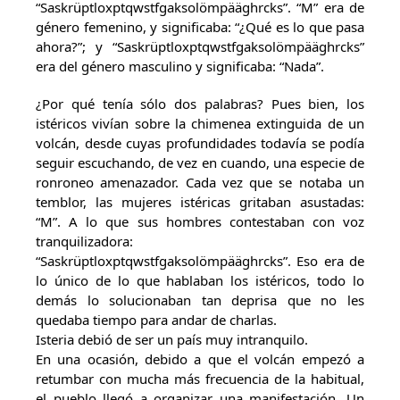
“Saskrüptloxptqwstfgaksolömpääghrcks”. “M” era de
género femenino, y significaba: “¿Qué es lo que pasa
ahora?”; y “Saskrüptloxptqwstfgaksolömpääghrcks”
era del género masculino y significaba: “Nada”.
¿Por qué tenía sólo dos palabras? Pues bien, los
istéricos vivían sobre la chimenea extinguida de un
volcán, desde cuyas profundidades todavía se podía
seguir escuchando, de vez en cuando, una especie de
ronroneo amenazador. Cada vez que se notaba un
temblor, las mujeres istéricas gritaban asustadas:
“M”. A lo que sus hombres contestaban con voz
tranquilizadora:
“Saskrüptloxptqwstfgaksolömpääghrcks”. Eso era de
lo único de lo que hablaban los istéricos, todo lo
demás lo solucionaban tan deprisa que no les
quedaba tiempo para andar de charlas.
Isteria debió de ser un país muy intranquilo.
En una ocasión, debido a que el volcán empezó a
retumbar con mucha más frecuencia de la habitual,
el pueblo llegó a organizar una manifestación. Un