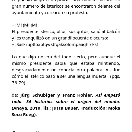
gran número de istéricos se encontraron delante del
ayuntamiento y corearon su protesta:
– ¡M! ¡M! ¡M!
El presidente istérico, al oír sus gritos, salió al balcón
y les tranquilizó on un grandilocuente discurso:
– ¡Saskrüptloxptqwstfgaksolömpääghrcks!
Lo que dijo no era del todo cierto, pero aunque el
mismo presidente sabía que estaba mintiendo,
desgraciadamente no conocía otra palabra. Así fue
cómo el istérico pasó a ser una lengua muerta. (pgs.
76-79)
de:
Jürg Schubiger y Franz Hohler.
Así empezó
todo. 34 historias sobre el origen del mundo.
(Anaya, 2010. ils.: Jutta Bauer. Traducción: Moka
Seco Reeg).