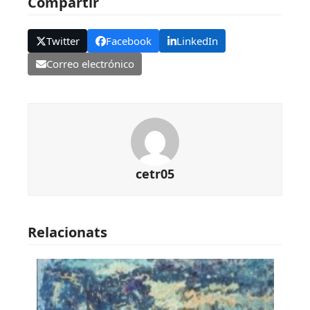
Compartir
Twitter
Facebook
LinkedIn
Correo electrónico
cetr05
Relacionats