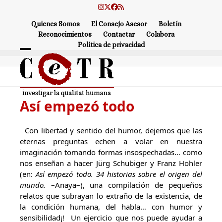
Skip
Instagram
Twitter
Facebook
RSS
to
Quienes Somos
El Consejo Asesor
Boletín
content
Reconocimientos
Contactar
Colabora
Política de privacidad
Open
Close
mobile
mobile
menu
menu
Así empezó todo
Con libertad y sentido del humor, dejemos que las
eternas preguntas echen a volar en nuestra
imaginación tomando formas insospechadas… como
nos enseñan a hacer Jürg Schubiger y Franz Hohler
(en:
Así empezó todo. 34 historias sobre el origen del
mundo.
–Anaya–), una compilación de pequeños
relatos que subrayan lo extraño de la existencia, de
la condición humana, del habla… con humor y
sensibilidad¡! Un ejercicio que nos puede ayudar a