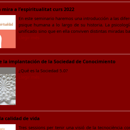
 mira a l’espiritualitat curs 2022
En este seminario haremos una introducción a las difer
psique humana a lo largo de su historia. La psicolog
unificado sino que en ella conviven distintas miradas 
Llegir més
e la implantación de la Sociedad de Conocimiento
¿Qué es la Sociedad 5.0?
Llegir més
la calidad de vida
Tres sessions per tenir una visió de la tecnociència c