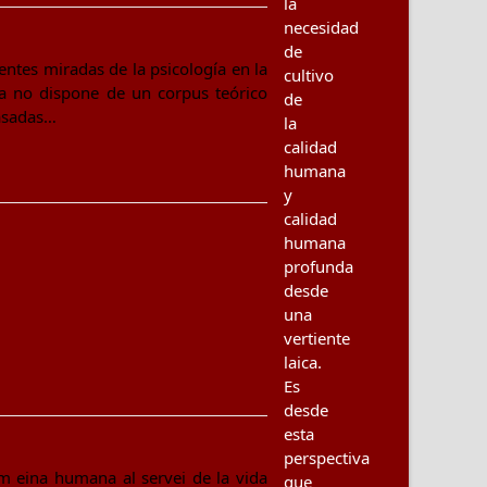
la
necesidad
de
entes miradas de la psicología en la
cultivo
ía no dispone de un corpus teórico
de
basadas…
la
calidad
humana
y
calidad
humana
profunda
desde
una
vertiente
laica.
Es
desde
esta
perspectiva
om eina humana al servei de la vida
que