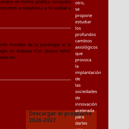
humana en forma poètica enriqueix
otro,
pretem a nosaltres i a la realitat a
se
propone
estudiar
los
profundos
cambios
nts mirades de la psicologia al la
axiológicos
ogia no disposa d’un corpus teòric
que
asades en…
provoca
la
implantación
de
las
sociedades
de
innovación
acelerada
Descargar el programa
para
2026-2027
darles