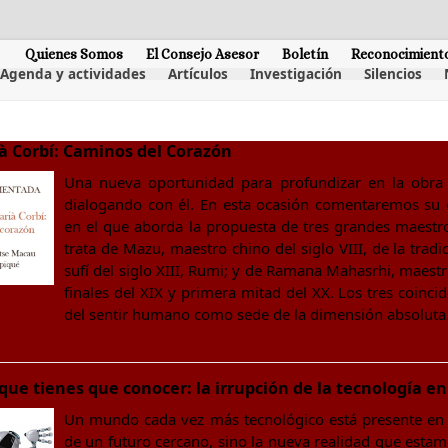
Quienes Somos
El Consejo Asesor
Boletín
Reconocimient
Agenda y actividades
Artículos
Investigación
Silencios
à Corbí: Caminos del Corazón
Una nueva oportunidad para profundizar en la obra
dialogando con él. En esta ocasión comentaremos s
en el que aborda la propuesta de tres grandes maestros
trata de Mazu, maestro chino del siglo VIII, de la tradi
sufí del siglo XIII, Rumi; y de Ramana Mahasrhi, maestr
finales del XIX y primera mitad del XX. Los tres coinc
del sentir humano como sede de la dimensión absoluta
e tienes que conocer: la irrupción de la tecnología en 
Un mundo cada vez más tecnológico está presente en n
de un futuro cercano, sino la nueva realidad que esta