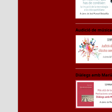
Audició de músic
Diàlegs amb Marià 