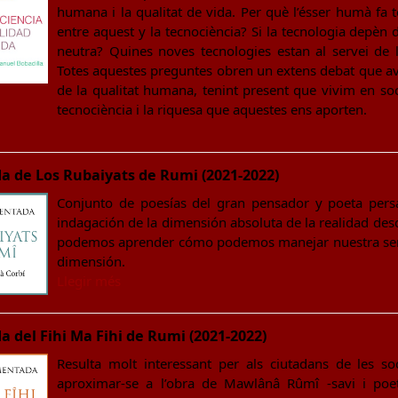
humana i la qualitat de vida. Per què l’ésser humà fa t
entre aquest y la tecnociència? Si la tecnologia depèn
neutra? Quines noves tecnologies estan al servei de l
Totes aquestes preguntes obren un extens debat que av
de la qualitat humana, tenint present que vivim en so
tecnociència i la riquesa que aquestes ens aporten.
 de Los Rubaiyats de Rumi (2021-2022)
Conjunto de poesías del gran pensador y poeta persa
indagación de la dimensión absoluta de la realidad desde
podemos aprender cómo podemos manejar nuestra sensi
dimensión.
Llegir més
 del Fihi Ma Fihi de Rumi (2021-2022)
Resulta molt interessant per als ciutadans de les so
aproximar-se a l’obra de Mawlânâ Rûmî -savi i poeta