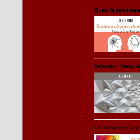
Quan la psicologia
Debates – Retos d
La Tecnociencia y 