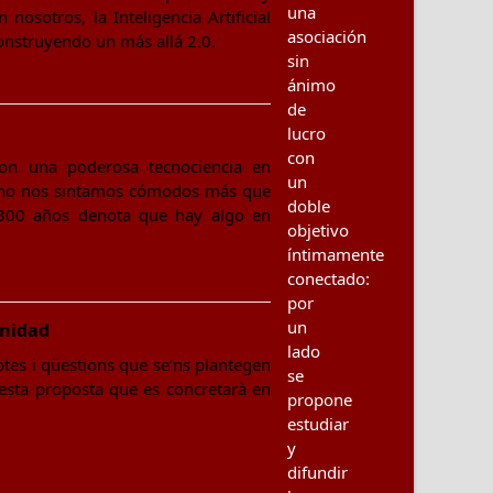
una
nosotros, la Inteligencia Artificial
asociación
construyendo un más allá 2.0.
sin
ánimo
de
lucro
con
on una poderosa tecnociencia en
un
e no nos sintamos cómodos más que
doble
300 años denota que hay algo en
objetivo
íntimamente
conectado:
por
un
unidad
lado
ubtes i qüestions que se’ns plantegen
se
questa proposta que es concretarà en
propone
estudiar
y
difundir