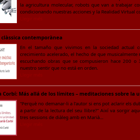
la agricultura molecular, robots que van a trabajar con 
condicionando nuestras acciones y la Realidad Virtual 
Llegir més
a clàssica contemporànea
En el tamaño que vivimos en la sociedad actual c
crecimiento acelerado, el hecho de que musicalment
escuchando obras que se compusieron hace 200 o 
nuestro sentir que no está en orden.
Llegir més
Corbí: Más allá de los límites – meditaciones sobre la 
“Perquè no demanar-li a l’autor si ens pot aclarir els d
a partir de la lectura del seu llibre?” Així va sorgir a
tres sessions de diàleg amb en Marià…
Llegir més