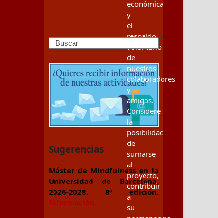
económica
y
el
respaldo
Search
voluntario
de
nuestros
colaboradores
y
amigos.
Considere
la
posibilidad
de
Sugerencias
sumarse
al
Máster de Mindfulness en la
proyecto,
Universidad de Barcelona,
contribuir
2026-2028. 8ª edición.
a
Información.
su