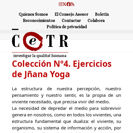
Skip
Instagram
Twitter
Facebook
RSS
to
Quienes Somos
El Consejo Asesor
Boletín
content
Reconocimientos
Contactar
Colabora
Política de privacidad
Open
Close
mobile
mobile
menu
menu
Colección Nº4. Ejercicios
de Jñana Yoga
La estructura de nuestra percepción, nuestro
pensamiento y nuestro sentir, es la propia de un
viviente necesitado, que precisa vivir del medio.
La necesidad de depredar el medio para sobrevivir
genera en nosotros, como en todos los vivientes, una
estructura fundamental que dualiza: el viviente, su
organismo, su sistema de información y acción, por