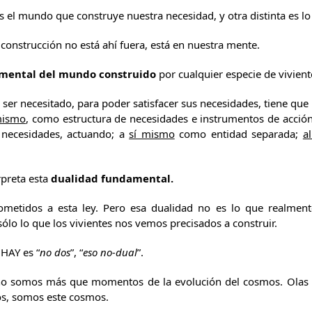
s el mundo que construye nuestra necesidad, y otra distinta es lo
construcción no está ahí fuera, está en nuestra mente.
amental del mundo construido
por cualquier especie de vivient
n ser necesitado, para poder satisfacer sus necesidades, tiene que
mismo
, como estructura de necesidades e instrumentos de acció
s necesidades, actuando; a
sí mismo
como entidad separada;
a
rpreta esta
dualidad fundamental.
metidos a esta ley. Pero esa dualidad no es lo que realmente
sólo lo que los vivientes nos vemos precisados a construir.
HAY es “
no dos
”, “
eso no-dual
”.
 no somos más que momentos de la evolución del cosmos. Ola
os, somos este cosmos.