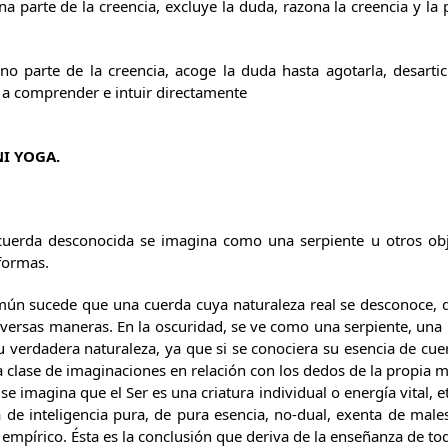
na parte de la creencia, excluye la duda, razona la creencia y la
no parte de la creencia, acoge la duda hasta agotarla, desartic
r a comprender e intuir directamente
NI YOGA.
erda desconocida se imagina como una serpiente u otros objet
formas.
mún sucede que una cuerda cuya naturaleza real se desconoce, d
diversas maneras. En la oscuridad, se ve como una serpiente, una
 verdadera naturaleza, ya que si se conociera su esencia de cue
a clase de imaginaciones en relación con los dedos de la propia 
 imagina que el Ser es una criatura individual o energía vital, 
 de inteligencia pura, de pura esencia, no-dual, exenta de mal
 empírico. Ésta es la conclusión que deriva de la enseñanza de to