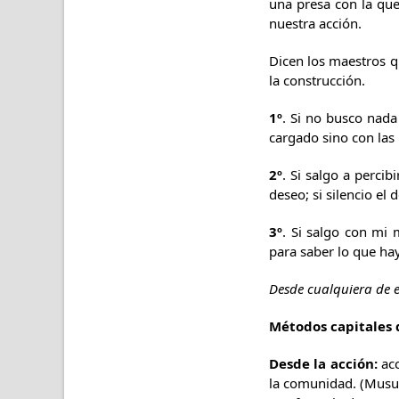
una presa con la que 
nuestra acción.
Dicen los maestros q
la construcción.
1º
. Si no busco nada
cargado sino con las 
2º
. Si salgo a percib
deseo; si silencio el
3º
. Si salgo con mi
para saber lo que hay,
Desde cualquiera de e
Métodos capitales 
Desde la acción:
acc
la comunidad. (Musu