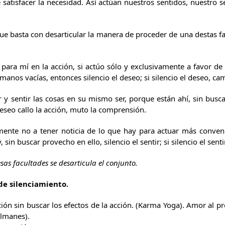
satisfacer la necesidad. Así actúan nuestros sentidos, nuestro s
ue basta con desarticular la manera de proceder de una destas fa
 para mí en la acción, si actúo sólo y exclusivamente a favor de 
manos vacías, entonces silencio el deseo; si silencio el deseo, ca
ir y sentir las cosas en su mismo ser, porque están ahí, sin buscar
 deseo callo la acción, muto la comprensión.
 mente no a tener noticia de lo que hay para actuar más conven
 sin buscar provecho en ello, silencio el sentir; si silencio el sentir
sas facultades se desarticula el conjunto.
de silenciamiento.
ión sin buscar los efectos de la acción. (Karma Yoga). Amor al pró
lmanes).