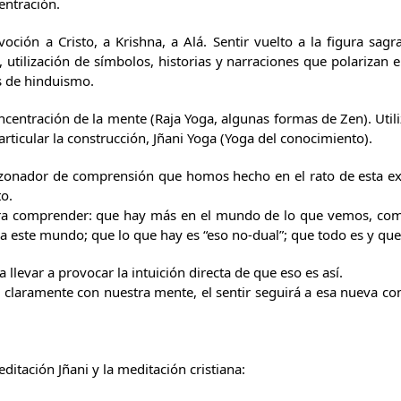
entración.
oción a Cristo, a Krishna, a Alá. Sentir vuelto a la figura sagr
, utilización de símbolos, historias y narraciones que polarizan 
as de hinduismo.
centración de la mente (Raja Yoga, algunas formas de Zen). Utili
rticular la construcción, Jñani Yoga (Yoga del conocimiento).
zonador de comprensión que homos hecho en el rato de esta expo
o.
a comprender: que hay más en el mundo de lo que vemos, com
 a este mundo; que lo que hay es “eso no-dual”; que todo es y qu
levar a provocar la intuición directa de que eso es así.
lo claramente con nuestra mente, el sentir seguirá a esa nueva c
editación Jñani y la meditación cristiana: