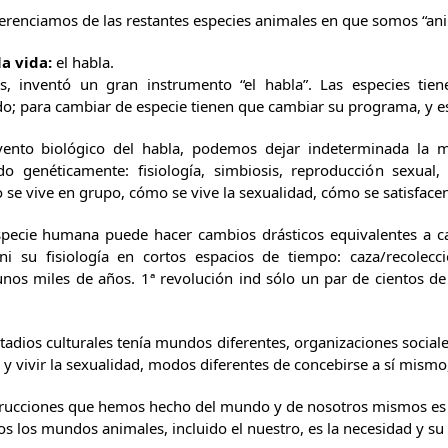
renciamos de las restantes especies animales en que somos “anima
la vida:
el habla.
s, inventó un gran instrumento “el habla”. Las especies ti
o; para cambiar de especie tienen que cambiar su programa, y es
vento biológico del habla, podemos dejar indeterminada la m
 genéticamente: fisiología, simbiosis, reproducción sexual
se vive en grupo, cómo se vive la sexualidad, cómo se satisface
especie humana puede hacer cambios drásticos equivalentes a c
i su fisiología en cortos espacios de tiempo: caza/recolecc
gunos miles de años. 1ª revolución ind sólo un par de cientos 
adios culturales tenía mundos diferentes, organizaciones sociale
 y vivir la sexualidad, modos diferentes de concebirse a sí mismo,
trucciones que hemos hecho del mundo y de nosotros mismos es 
os los mundos animales, incluido el nuestro, es la necesidad y su