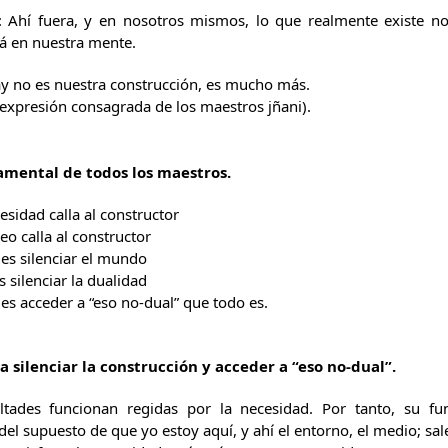
hí fuera, y en nosotros mismos, lo que realmente existe no 
tá en nuestra mente.
y no es nuestra construcción, es mucho más.
 expresión consagrada de los maestros jñani).
mental de todos los maestros.
esidad calla al constructor
eo calla al constructor
r es silenciar el mundo
s silenciar la dualidad
d es acceder a “eso no-dual” que todo es.
silenciar la construcción y acceder a “eso no-dual”.
ltades funcionan regidas por la necesidad. Por tanto, su f
el supuesto de que yo estoy aquí, y ahí el entorno, el medio; sa