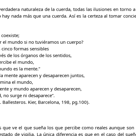
erdadera naturaleza de la cuerda, todas las ilusiones en torno a
no hay nada más que una cuerda. Así es la certeza al tomar conci
 coexiste;
 el mundo si no tuviéramos un cuerpo?
s cinco formas sensibles
és de los órganos de los sentidos,
ercibe el mundo,
mundo es la mente.”
la mente aparecen y desaparecen juntos,
lumina el mundo,
mente y mundo aparecen y desaparecen,
, no surge ni desaparece”.
Ballesteros. Kier, Barcelona, 198, pg.100).
os que ve el que sueña los que percibe como reales aunque son 
estado de vigilia. La única diferencia es que en el caso del sue