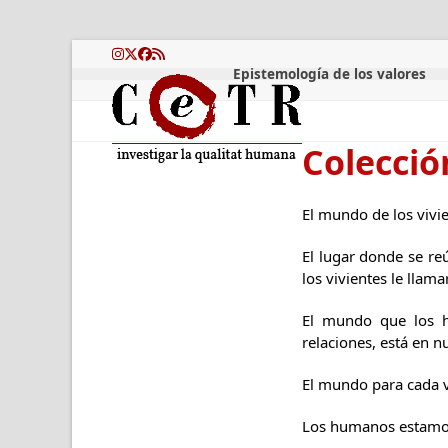
Skip
to
content
Instagram
Twitter
Facebook
RSS
Epistemología de los valores
Colecció
El mundo de los vivie
El lugar donde se re
los vivientes le lla
El mundo que los h
relaciones, está en n
El mundo para cada vi
Los humanos estamos 