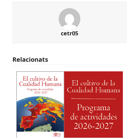
cetr05
Relacionats