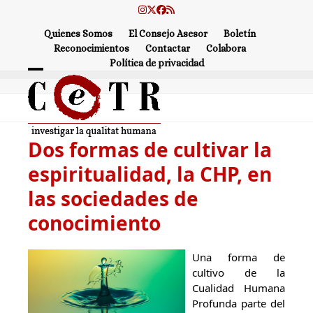
Skip
Instagram
Twitter
Facebook
RSS
to
Quienes Somos
El Consejo Asesor
Boletín
content
Reconocimientos
Contactar
Colabora
Política de privacidad
Open
Close
mobile
mobile
menu
menu
Dos formas de cultivar la
espiritualidad, la CHP, en
las sociedades de
conocimiento
Una forma de
cultivo de la
Cualidad Humana
Profunda parte del