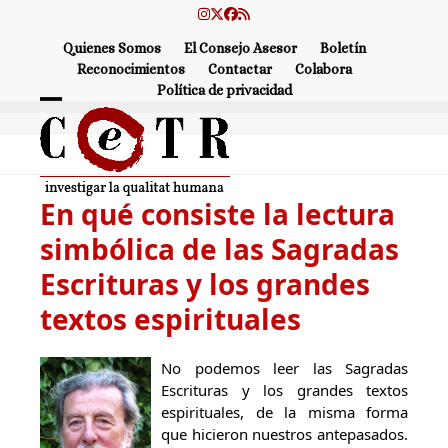
Skip
Instagram
Twitter
Facebook
RSS
to
Quienes Somos
El Consejo Asesor
Boletín
content
Reconocimientos
Contactar
Colabora
Política de privacidad
Open
Close
mobile
mobile
menu
menu
En qué consiste la lectura
simbólica de las Sagradas
Escrituras y los grandes
textos espirituales
No podemos leer las Sagradas
Escrituras y los grandes textos
espirituales, de la misma forma
que hicieron nuestros antepasados.