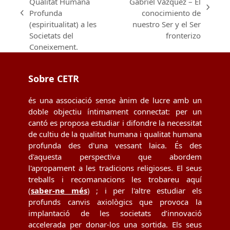
Qualitat Humana
Gabriel Vázquez – El
next
Profunda
conocimiento de
previous
post:
(espiritualitat) a les
nuestro Ser y el Ser
post:
Societats del
fronterizo
Coneixement.
Sobre CETR
és una associació sense ànim de lucre amb un
doble objectiu íntimament connectat: per un
cantó es proposa estudiar i difondre la necessitat
de cultiu de la qualitat humana i qualitat humana
profunda des d'una vessant laica. És des
d'aquesta perspectiva que abordem
l'apropament a les tradicions religioses. El seus
treballs i recomanacions les trobareu aquí
(
saber-ne més
) ; i per l'altre estudiar els
profunds canvis axiològics que provoca la
implantació de les societats d’innovació
accelerada per donar-los una sortida. Els seus