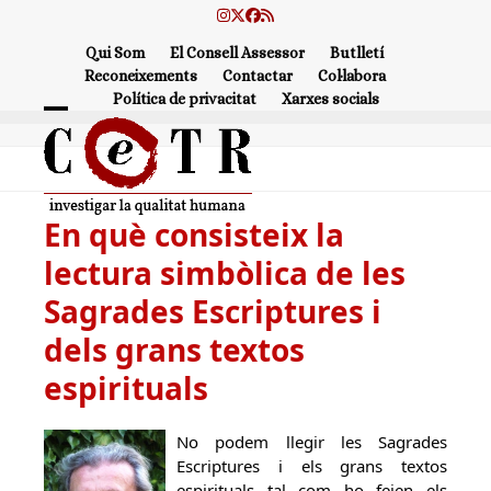
Skip
Instagram
Twitter
Facebook
RSS
to
Qui Som
El Consell Assessor
Butlletí
content
Reconeixements
Contactar
Col·labora
Política de privacitat
Xarxes socials
Open
Close
mobile
mobile
menu
menu
En què consisteix la
lectura simbòlica de les
Sagrades Escriptures i
dels grans textos
espirituals
No podem llegir les Sagrades
Escriptures i els grans textos
espirituals tal com ho feien els