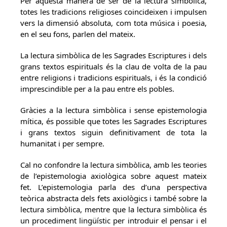
Per aquesta manera de ser de la lectura simbòlica,
totes les tradicions religioses coincideixen i impulsen
vers la dimensió absoluta, com tota música i poesia,
en el seu fons, parlen del mateix.
La lectura simbòlica de les Sagrades Escriptures i dels
grans textos espirituals és la clau de volta de la pau
entre religions i tradicions espirituals, i és la condició
imprescindible per a la pau entre els pobles.
Gràcies a la lectura simbòlica i sense epistemologia
mítica, és possible que totes les Sagrades Escriptures
i grans textos siguin definitivament de tota la
humanitat i per sempre.
Cal no confondre la lectura simbòlica, amb les teories
de l’epistemologia axiològica sobre aquest mateix
fet. L’epistemologia parla des d’una perspectiva
teòrica abstracta dels fets axiològics i també sobre la
lectura simbòlica, mentre que la lectura simbòlica és
un procediment lingüístic per introduir el pensar i el