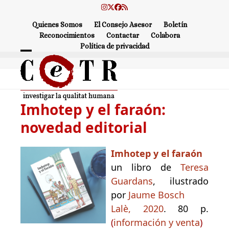
Skip
Instagram
Twitter
Facebook
RSS
to
Quienes Somos
El Consejo Asesor
Boletín
content
Reconocimientos
Contactar
Colabora
Política de privacidad
Open
Close
mobile
mobile
menu
menu
Imhotep y el faraón:
novedad editorial
Imhotep y el faraón
un libro de
Teresa
Guardans
, ilustrado
por
Jaume Bosch
Lalè, 2020
. 80 p.
(
información y venta
)