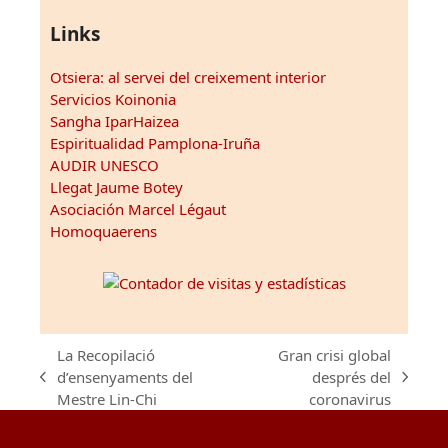
Links
Otsiera: al servei del creixement interior
Servicios Koinonia
Sangha IparHaizea
Espiritualidad Pamplona-Iruña
AUDIR UNESCO
Llegat Jaume Botey
Asociación Marcel Légaut
Homoquaerens
La Recopilació
Gran crisi global
d’ensenyaments del
després del
previous
next
Mestre Lin-Chi
coronavirus
post:
post: