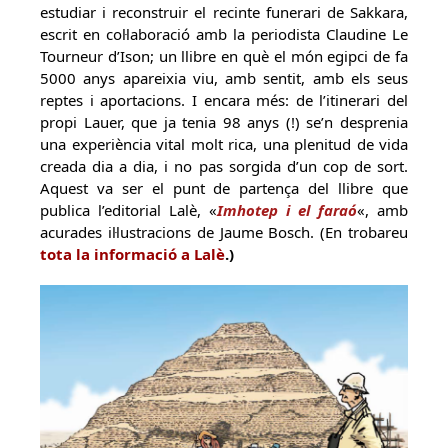
estudiar i reconstruir el recinte funerari de Sakkara,
escrit en col·laboració amb la periodista Claudine Le
Tourneur d’Ison; un llibre en què el món egipci de fa
5000 anys apareixia viu, amb sentit, amb els seus
reptes i aportacions. I encara més: de l’itinerari del
propi Lauer, que ja tenia 98 anys (!) se’n desprenia
una experiència vital molt rica, una plenitud de vida
creada dia a dia, i no pas sorgida d’un cop de sort.
Aquest va ser el punt de partença del llibre que
publica l’editorial Lalè, «
Imhotep i el faraó
«, amb
acurades il·lustracions de Jaume Bosch. (En trobareu
tota la informació a Lalè
.)