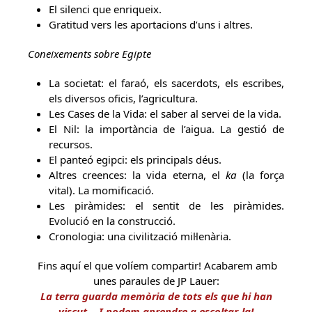
El silenci que enriqueix.
Gratitud vers les aportacions d’uns i altres.
Coneixements sobre Egipte
La societat: el faraó, els sacerdots, els escribes,
els diversos oficis, l’agricultura.
Les Cases de la Vida: el saber al servei de la vida.
El Nil: la importància de l’aigua. La gestió de
recursos.
El panteó egipci: els principals déus.
Altres creences: la vida eterna, el
ka
(la força
vital). La momificació.
Les piràmides: el sentit de les piràmides.
Evolució en la construcció.
Cronologia: una civilització mil·lenària.
Fins aquí el que volíem compartir! Acabarem amb
unes paraules de JP Lauer:
La terra guarda memòria de tots els que hi han
viscut… I podem aprendre a escoltar-la!