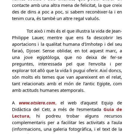
contacte amb una altra mena de felicitat, la que creix
des de dins a poc a poc, si sabem reconèixer-la i en
tenim cura, és també un altre regal valuós.
Tot això i més és el que il·lustra la vida de Jean-
Philippe Lauer, mentre que ens fa descobrir les
aportacions i la qualitat humana d’Imhotep i del seu
faraó, Djoser. Sense oblidar, en tot aquest marc, a
una jove egiptòloga, que no deixa de fer-se
preguntes, interessada pel que l’envolta i per
explorar tot allò que la vida li pugui oferir. Així doncs,
són molts els temes que van apareixent en el relat,
tant relacionats amb el món de l’antic Egipte, com
amb actituds humanes atemporals.
A
www.otsiera.c
om
,
el web d’aquest Equip de
Didàctica del Cetr, a més de l’esmentada
Guia de
Lectura
, hi podreu trobar alguns recursos
complementaris per a facilitar les activitats a l’aula
(informacions, una galeria fotogràfica, i el text de la