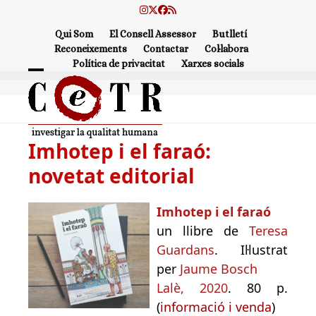
Skip
Instagram
Twitter
Facebook
RSS
to
Qui Som
El Consell Assessor
Butlletí
content
Reconeixements
Contactar
Col·labora
Política de privacitat
Xarxes socials
Open
Close
mobile
mobile
menu
menu
Imhotep i el faraó:
novetat editorial
Imhotep i el faraó
un llibre de
Teresa
Guardans
. Il·lustrat
per
Jaume Bosch
Lalè, 2020
. 80 p.
(
informació i venda
)