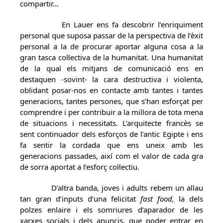
compartir…
En Lauer ens fa descobrir l’enriquiment
personal que suposa passar de la perspectiva de l’èxit
personal a la de procurar aportar alguna cosa a la
gran tasca col·lectiva de la humanitat. Una humanitat
de la qual els mitjans de comunicació ens en
destaquen -sovint- la cara destructiva i violenta,
oblidant posar-nos en contacte amb tantes i tantes
generacions, tantes persones, que s’han esforçat per
comprendre i per contribuir a la millora de tota mena
de situacions i necessitats. L’arquitecte francès se
sent continuador dels esforços de l’antic Egipte i ens
fa sentir la cordada que ens uneix amb les
generacions passades, així com el valor de cada gra
de sorra aportat a l’esforç col·lectiu.
D’altra banda, joves i adults rebem un allau
tan gran d’inputs d’una felicitat
fast food,
la dels
polzes enlaire i els somriures d’aparador de les
xarxes socials i dels anuncis, que poder entrar en