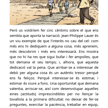
Però us voldríem fer cinc cèntims sobre el que ens
sembla que aporta la narració. Jean-Philippe Lauer és
un viu exemple de que l’interès no cau del cel: com
més ens hi dediquem a alguna cosa, més aprenem,
més descobrim i més ens interessarà. Ens mostra
que no hi ha res que sigui bufar i fer ampolles, que
tot demana el seu temps; i, alhora, que aquesta
dedicació val la pena. Que arribar-se a interessar de
debò per alguna cosa és un autèntic tresor perquè
ens fa feliços. Perquè interessar-se és estimar, i
estimar és viure a fons. Una oportunitat que demana
valentia, arriscar-se, així com desenvolupar aquelles
eines (actituds) imprescindibles per no llençar la
tovallola a la primera dificultat: no deixar de fer-se
preguntes, exercitar la paciència, treballar en equip,