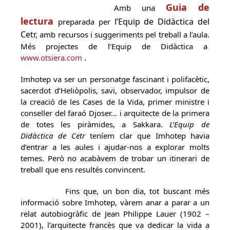
Guia de
Amb una
lectura
l’Equip de Didàctica del
preparada per
Cetr,
amb recursos i suggeriments pel treball a l’aula.
Més projectes de l’Equip de Didàctica a
www.otsiera.com
.
Imhotep va ser un personatge fascinant i polifacètic,
sacerdot d’Heliòpolis, savi, observador, impulsor de
la creació de les Cases de la Vida, primer ministre i
conseller del faraó Djoser… i arquitecte de la primera
de totes les piràmides, a Sakkara.
L’Equip de
Didàctica de Cetr
teníem clar que Imhotep havia
d’entrar a les aules i ajudar-nos a explorar molts
temes. Però no acabàvem de trobar un itinerari de
treball que ens resultés convincent.
Fins que, un bon dia, tot buscant més
informació sobre Imhotep, vàrem anar a parar a un
relat autobiogràfic de Jean Philippe Lauer (1902 –
2001), l’arquitecte francès que va dedicar la vida a