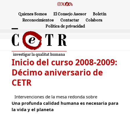
Skip
Instagram
Twitter
Facebook
RSS
to
Quienes Somos
El Consejo Asesor
Boletín
content
Reconocimientos
Contactar
Colabora
Política de privacidad
Open
Close
mobile
mobile
menu
menu
Inicio del curso 2008-2009:
Décimo aniversario de
CETR
Intervenciones de la mesa redonda sobre
Una profunda calidad humana es necesaria para
la vida y el planeta