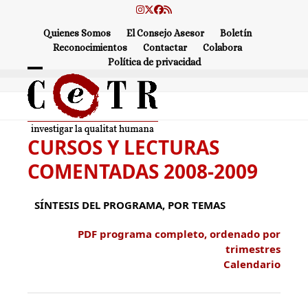
Skip
Instagram
Twitter
Facebook
RSS
to
Quienes Somos
El Consejo Asesor
Boletín
content
Reconocimientos
Contactar
Colabora
Política de privacidad
Open
Close
mobile
mobile
menu
menu
CURSOS Y LECTURAS
COMENTADAS 2008-2009
SÍNTESIS DEL PROGRAMA, POR TEMAS
PDF programa completo, ordenado por
trimestres
Calendario