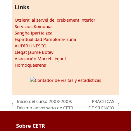
Links
Otsiera: al servei del creixement interior
Servicios Koinonia
Sangha IparHaizea
Espiritualidad Pamplona-Iruña
AUDIR UNESCO
Llegat Jaume Botey
Asociación Marcel Légaut
Homoquaerens
Inicio del curso 2008-2009:
PRÁCTICAS
previous
next
Décimo aniversario de CETR
DE SILENCIO
post:
post:
Sobre CETR