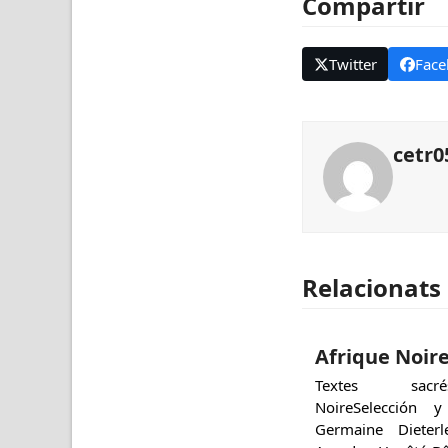
Compartir
Twitter
Face
cetr0
Relacionats
Afrique Noir
Textes sacré
NoireSelección y
Germaine Dieterl