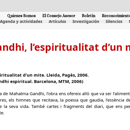
Quienes Somos
El Consejo Asesor
Boletín
Reconocimient
Agenda y actividades
Artículos
Investigación
Silencios
andhi, l’espiritualitat d’un 
piritualitat d’un mite. Lleida, Pagès, 2006.
andhi espiritual. Barcelona, MTM, 2006)
 de Mahatma Gandhi, l’obra ens ofereix allò que va ser l’aliment 
ures, els himnes que recitava, la poesia que gaudia, l’essència 
e la seva vida. També cartes i fragments del diari, que ens p
te.