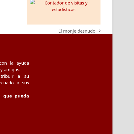
El monje desnudo
next
post:
con la ayuda
 y amigos.
tribuir a su
ecuado a sus
o que pueda