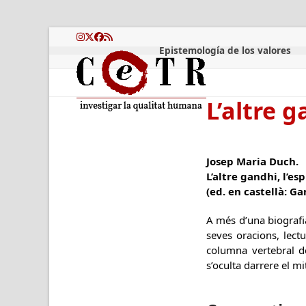
Skip
to
content
Instagram
Twitter
Facebook
RSS
Epistemología de los valores
L’altre g
Josep Maria Duch.
L’altre gandhi, l’es
(ed. en castellà: G
A més d’una biografia
seves oracions, lect
columna vertebral d
s’oculta darrere el mi