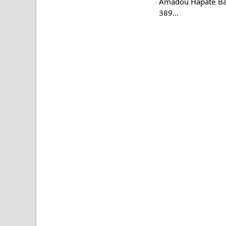
Amadou Hapâté Bâ.
389…