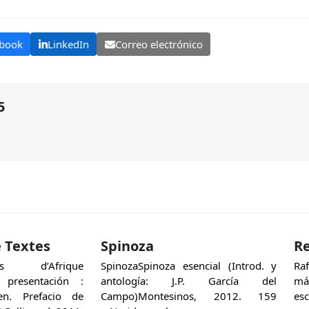
book
LinkedIn
Correo electrónico
5
e Textes
Spinoza
Re
s d’Afrique
SpinozaSpinoza esencial (Introd. y
Ra
 presentación :
antología: J.P. García del
má
en. Prefacio de
Campo)Montesinos, 2012. 159
esc