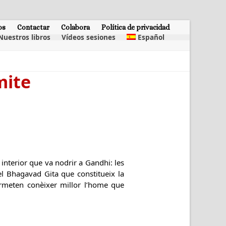
os
Contactar
Colabora
Política de privacidad
Nuestros libros
Vídeos sesiones
Español
mite
interior que va nodrir a Gandhi: les
del Bhagavad Gita que constitueix la
ermeten conèixer millor l’home que