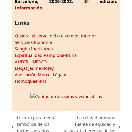
Barcelona, 2026-2028. 8ª edición.
Información.
Links
Otsiera: al servei del creixement interior
Servicios Koinonia
Sangha IparHaizea
Espiritualidad Pamplona-Iruña
AUDIR UNESCO
Llegat Jaume Botey
Asociación Marcel Légaut
Homoquaerens
Lectura puramente
La calidad humana
simbólica de los
fuente de equidad y
previous
next
textos sagrados.
justicia. la herencia de las