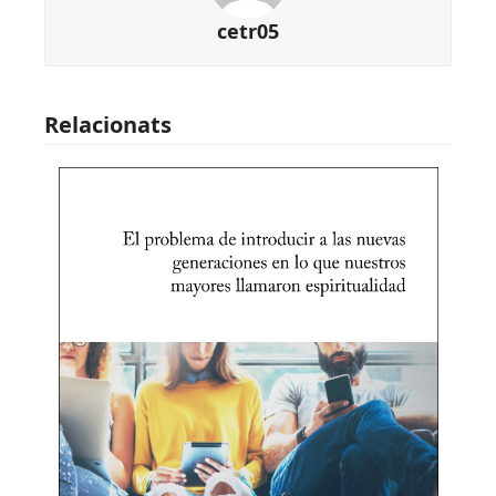
cetr05
Relacionats