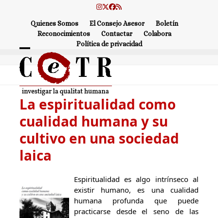
Skip
Instagram
Twitter
Facebook
RSS
to
Quienes Somos
El Consejo Asesor
Boletín
content
Reconocimientos
Contactar
Colabora
Política de privacidad
Open
Close
mobile
mobile
menu
menu
La espiritualidad como
cualidad humana y su
cultivo en una sociedad
laica
Espiritualidad es algo intrínseco al
existir humano, es una cualidad
humana profunda que puede
practicarse desde el seno de las