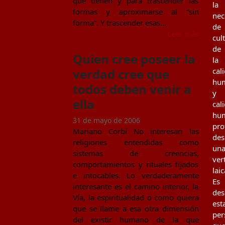
que tienen y para trascender las
la
formas y aproximarse al “sin
nec
forma”. Y trascender esas…
de
Leer más
cul
de
Quien cree poseer la
la
verdad cree que
cal
hu
todos deben venir a
y
ella
cal
hu
31 de mayo de 2006
pro
Mariano Corbí No interesan las
des
religiones entendidas como
un
sistemas de creencias,
ver
comportamientos y rituales fijados
laic
e intocables. Lo verdaderamente
Es
interesante es el camino interior, la
des
Vía, la espiritualidad o como quiera
est
que se llame a esa otra dimensión
per
del existir humano de la que