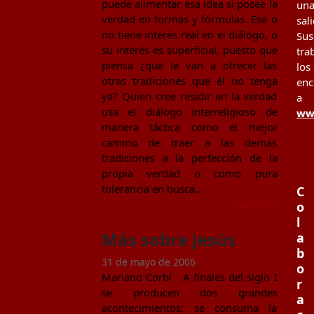
puede alimentar esa idea si posee la
un
verdad en formas y fórmulas. Ese o
sal
no tiene interés real en el diálogo, o
Sus
su interés es superficial, puesto que
tra
piensa ¿que le van a ofrecer las
los
otras tradiciones que él no tenga
enc
ya? Quien cree residir en la verdad
a
usa el diálogo interreligioso de
www
manera táctica como el mejor
camino de traer a las demás
tradiciones a la perfección de la
propia verdad o como pura
tolerancia en busca…
C
Leer más
o
l
Más sobre Jesús
a
b
31 de mayo de 2006
o
Mariano Corbí A finales del siglo I
r
se producen dos grandes
a
acontecimientos: se consuma la