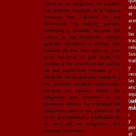
qu
hablaron las religiones del pasado.
ab
Los grandes hombres de la historia
el
humana han hablado de esa
ace
dimensión. Ha habido grandes
a
maestros y grandes escuelas del
las
cultivo de esa dimensión. Incluso
tra
grandes científicos y artistas han
rel
hablado de ella. Pero sería un gran
Sus
error escuchar lo que dicen los
tra
artistas y los científicos del cultivo
y
de esa posibilidad humana y no
rec
aprender de los grandes maestros y
las
las grandes escuelas espirituales,
enc
porque lo hacían desde las
aqu
religiones que nosotros ya no
(
sa
podemos asumir. No interesan las
má
religiones, pero sí los maestros de
;
la Vía que hablaban y enseñaban en
y
el seno de las religiones. Por
por
razones culturales…
el