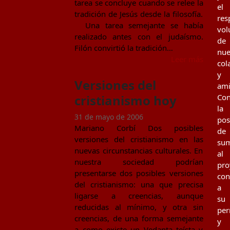
tarea se concluye cuando se relee la
el
tradición de Jesús desde la filosofía.
res
Una tarea semejante se había
vol
realizado antes con el judaísmo.
de
Filón convirtió la tradición…
nue
Leer más
col
y
Versiones del
ami
cristianismo hoy
Con
la
31 de mayo de 2006
pos
Mariano Corbí Dos posibles
de
versiones del cristianismo en las
su
nuevas circunstancias culturales. En
al
nuestra sociedad podrían
pro
presentarse dos posibles versiones
con
del cristianismo: una que precisa
a
ligarse a creencias, aunque
su
reducidas al mínimo, y otra sin
per
creencias, de una forma semejante
y
a como existe un Vedanta teísta y