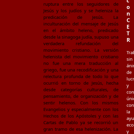
c
ruptura entre los seguidores de
o
Jesús y los judíos y se heleniza la
n
predicación de Jesús. La
C
inculturación del mensaje de Jesús
E
en el ámbito heleno, predicado
T
desde la sinagoga judía, supuso una
R
verdadera refundación del
movimiento cristiano. La versión
Tra
helenista del movimiento cristiano
sin
no fue una mera traducción al
án
griego, fue una recodificación y una
de
relectura profunda de todo lo que
luc
ocurrió en torno de Jesús, hecha
y
desde categorías culturales, de
co
pensamiento, de organización y de
úni
sentir helenos. Con los mismos
con
Evangelios y especialmente con los
la
Hechos de los Apóstoles y con las
ay
Cartas de Pablo ya se recorrió un
eco
gran tramo de esa helenización. La
y