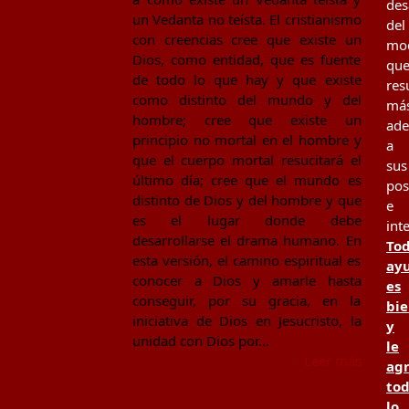
des
un Vedanta no teísta. El cristianismo
del
con creencias cree que existe un
mo
Dios, como entidad, que es fuente
qu
de todo lo que hay y que existe
res
como distinto del mundo y del
má
hombre; cree que existe un
ad
principio no mortal en el hombre y
a
que el cuerpo mortal resucitará el
sus
último día; cree que el mundo es
pos
distinto de Dios y del hombre y que
e
es el lugar donde debe
int
desarrollarse el drama humano. En
To
esta versión, el camino espiritual es
ay
conocer a Dios y amarle hasta
es
conseguir, por su gracia, en la
bi
iniciativa de Dios en Jesucristo, la
y
unidad con Dios por…
le
Leer más
ag
to
lo