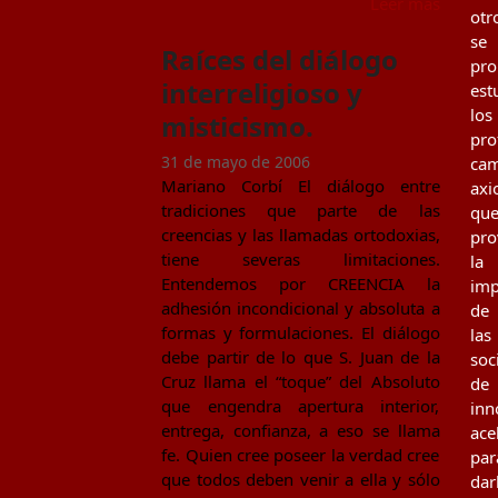
Leer más
otr
se
Raíces del diálogo
pr
interreligioso y
est
los
misticismo.
pro
31 de mayo de 2006
cam
Mariano Corbí El diálogo entre
axi
tradiciones que parte de las
qu
creencias y las llamadas ortodoxias,
pro
tiene severas limitaciones.
la
Entendemos por CREENCIA la
imp
adhesión incondicional y absoluta a
de
formas y formulaciones. El diálogo
las
debe partir de lo que S. Juan de la
soc
Cruz llama el “toque” del Absoluto
de
que engendra apertura interior,
inn
entrega, confianza, a eso se llama
ace
fe. Quien cree poseer la verdad cree
par
que todos deben venir a ella y sólo
dar