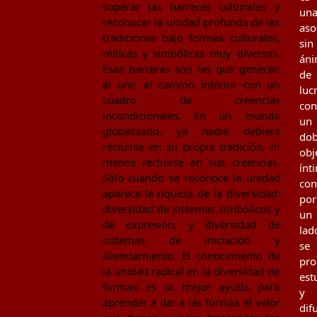
superar las barreras culturales y
un
reconocer la unidad profunda de las
aso
tradiciones bajo formas culturales,
sin
míticas y simbólicas muy diversas.
án
Esas barreras son las que generan
de
al unir el camino interior con un
luc
cuadro de creencias
con
incondicionales. En un mundo
un
globalizado, ya nadie debiera
dob
recluirse en su propia tradición, ni
obj
menos recluirse en sus creencias.
ínt
Sólo cuando se reconoce la unidad
con
aparece la riqueza de la diversidad:
por
diversidad de sistemas simbólicos y
un
de expresión, y diversidad de
lad
sistemas de iniciación y
se
silenciamiento. El conocimiento de
pr
la unidad radical en la diversidad de
est
formas es la mejor ayuda para
y
aprender a dar a las formas el valor
dif