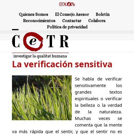
Skip
Instagram
Twitter
Facebook
RSS
to
Quienes Somos
El Consejo Asesor
Boletín
content
Reconocimientos
Contactar
Colabora
Política de privacidad
Open
Close
mobile
mobile
menu
menu
La verificación sensitiva
Se habla de verificar
sensitivamente los
grandes textos
espirituales o verificar
la belleza o la verdad
de la naturaleza.
Muchas veces se
comenta que la mente
va más rápida que el sentir, y que el sentir no es