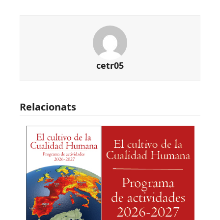
cetr05
Relacionats