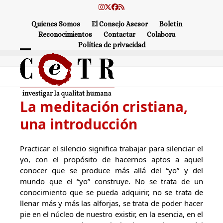
Skip
Instagram
Twitter
Facebook
RSS
to
Quienes Somos
El Consejo Asesor
Boletín
content
Reconocimientos
Contactar
Colabora
Política de privacidad
Open
Close
mobile
mobile
menu
menu
La meditación cristiana,
una introducción
Practicar el silencio significa trabajar para silenciar el
yo, con el propósito de hacernos aptos a aquel
conocer que se produce más allá del “yo” y del
mundo que el “yo” construye. No se trata de un
conocimiento que se pueda adquirir, no se trata de
llenar más y más las alforjas, se trata de poder hacer
pie en el núcleo de nuestro existir, en la esencia, en el