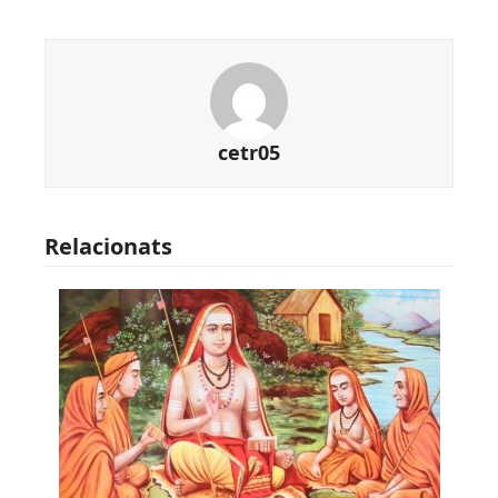
cetr05
Relacionats