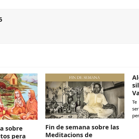
5
Al
si
Va
Te
se
pe
Fin de semana sobre las
a sobre
Meditacions de
xtos pera