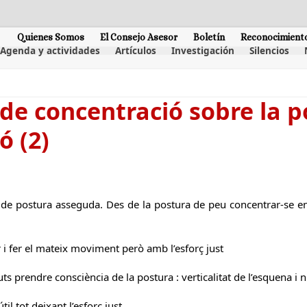
Quienes Somos
El Consejo Asesor
Boletín
Reconocimient
Agenda y actividades
Artículos
Investigación
Silencios
 de concentració sobre la po
ó (2)
a de postura asseguda. Des de la postura de peu concentrar-se en
r i fer el mateix moviment però amb l’esforç just
s prendre consciència de la postura : verticalitat de l’esquena i n
til tot deixant l’esforç just.