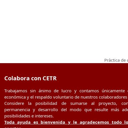
Pràctica de 
next
post:
Colabora con CETR
Trabajamos sin ánimo de lucro y contamos únicamente 
económica y el respaldo voluntario de nuestros colaboradores
Considere la posibilidad de sumarse al proyecto, con
permanencia y desarrollo del modo que resulte más ad
posibilidades e intereses.
Toda ayuda es bienvenida y le agradecemos todo l