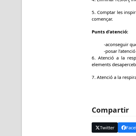
5. Comptar les inspira
començar.
Punts d’atenció:
-aconseguir que
-posar l’atenció
6. Atenció a la res
elements desaperceb
7. Atenció a la respi
Compartir
Twitter
Face