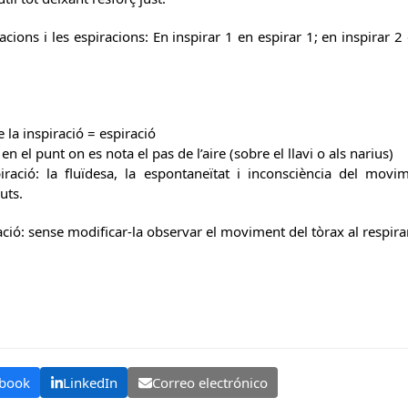
cions i les espiracions: En inspirar 1 en espirar 1; en inspirar 2 
 la inspiració = espiració
 en el punt on es nota el pas de l’aire (sobre el llavi o als narius)
piració: la fluïdesa, la espontaneïtat i inconsciència del mov
uts.
ració: sense modificar-la observar el moviment del tòrax al respirar
book
LinkedIn
Correo electrónico