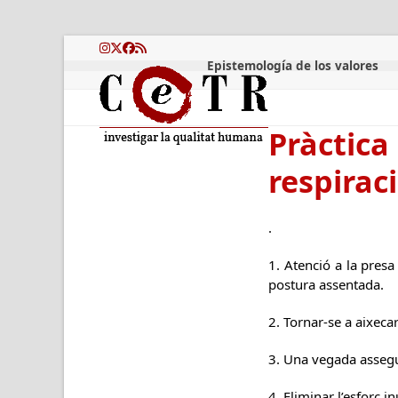
Skip
to
content
Instagram
Twitter
Facebook
RSS
Epistemología de los valores
Pràctica
respiraci
.
1. Atenció a la pres
postura assentada.
2. Tornar-se a aixeca
3. Una vegada assegut
4. Eliminar l’esforç inú