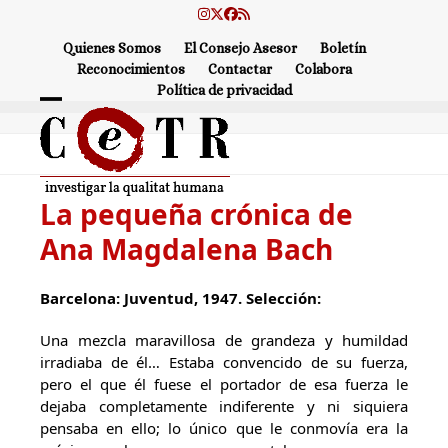
Skip
Instagram
Twitter
Facebook
RSS
to
Quienes Somos
El Consejo Asesor
Boletín
content
Reconocimientos
Contactar
Colabora
Política de privacidad
Open
Close
mobile
mobile
menu
menu
La pequeña crónica de
Ana Magdalena Bach
Barcelona: Juventud, 1947. Selección:
Una mezcla maravillosa de grandeza y humildad
irradiaba de él… Estaba convencido de su fuerza,
pero el que él fuese el portador de esa fuerza le
dejaba completamente indiferente y ni siquiera
pensaba en ello; lo único que le conmovía era la