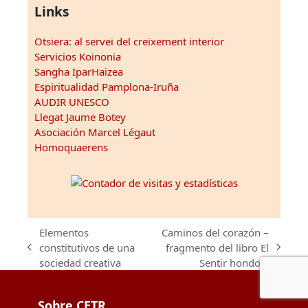
Links
Otsiera: al servei del creixement interior
Servicios Koinonia
Sangha IparHaizea
Espiritualidad Pamplona-Iruña
AUDIR UNESCO
Llegat Jaume Botey
Asociación Marcel Légaut
Homoquaerens
Elementos
Caminos del corazón –
constitutivos de una
fragmento del libro El
previous
next
sociedad creativa
Sentir hondo –
post:
post:
Sobre CETR