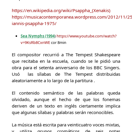
https://en.wikipedia.org/wiki/Psappha_(Xenakis)
https://musicacontemporanea.wordpress.com/2012/11/25
iannis-psappha-1975/
Sea Nymphs (1994
)
https://www.youtube.com/watch?
v=9KsRb8CxnWE
cor 8min
El compositor recurrió a The Tempest Shakespeare
que recitaba en la escuela, cuando se le pidió una
obra para el setenta aniversario de los BBC Singers.
Usó las sílabas de The Tempest distribuidas
aleatoriamente a lo largo de la partitura .
El contenido semántico de las palabras queda
olvidado, aunque el hecho de que los fonemas
deriven de un texto en inglés ciertamente implica
que algunas sílabas y palabras serán reconocibles.
La música está escrita para veinticuatro voces mixtas,
y utiliza grupos cromáticos de seis notas