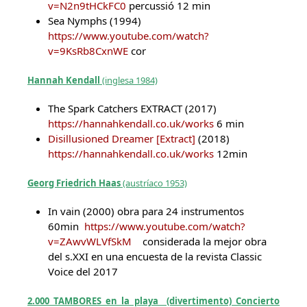
v=N2n9tHCkFC0
percussió 12 min
Sea Nymphs (1994)
https://www.youtube.com/watch?
v=9KsRb8CxnWE
cor
Hannah Kendall
(inglesa 1984)
The Spark Catchers EXTRACT (2017)
https://hannahkendall.co.uk/works
6 min
Disillusioned Dreamer [Extract]
(2018)
https://hannahkendall.co.uk/works
12min
Georg Friedrich Haas
(austríaco 1953)
In vain (2000) obra para 24 instrumentos
60min
https://www.youtube.com/watch?
v=ZAwvWLVfSkM
considerada la mejor obra
del s.XXI en una encuesta de la revista Classic
Voice del 2017
2.000 TAMBORES en la playa (divertimento) Concierto