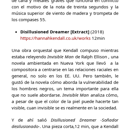
de caña y metales graves que funciona en conflicto
con el motivo de la nota de treinta segundos y la
música superior de viento de madera y trompeta de
los compases 55.
Disillusioned Dreamer [Extract]
(2018)
https://hannahkendall.co.uk/works
12min
Una obra orquestal que Kendall compuso mientras
estaba releyendo
Invisible Man
de Ralph Ellison , una
novela ambientada en Nueva York que llevó a la
compositora a centrarse en las relaciones raciales en
general, no solo en los EE. UU. Pero también, le
gustó de la novela cómo aborda la vulnerabilidad de
los hombres negros, un tema importante para ella
que no suele abordarse.
Invisible Man
analiza cómo,
a pesar de que el color de la piel puede hacerte tan
visible, cuan invisible se es realmente en la sociedad.
Y de ahí salió
Disillusioned Dreamer
-Soñador
desilusionado-
. Una pieza corta,12 min, que a Kendall