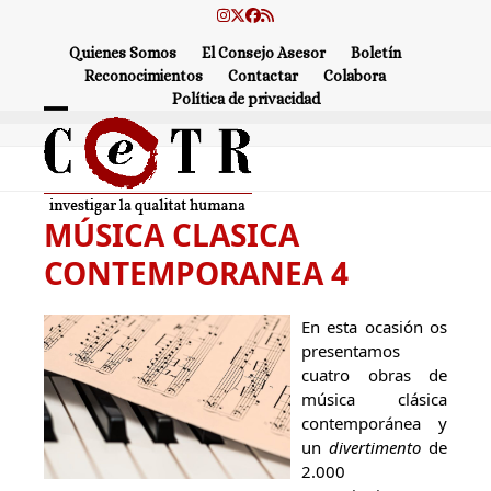
Skip
Instagram
Twitter
Facebook
RSS
to
Quienes Somos
El Consejo Asesor
Boletín
content
Reconocimientos
Contactar
Colabora
Política de privacidad
Open
Close
mobile
mobile
menu
menu
MÚSICA CLASICA
CONTEMPORANEA 4
En esta ocasión os
presentamos
cuatro obras de
música clásica
contemporánea y
un
divertimento
de
2.000