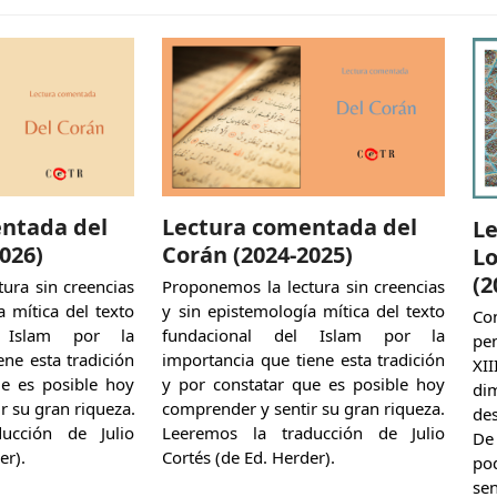
ntada del
Lectura comentada del
L
026)
Corán (2024-2025)
Lo
(2
ura sin creencias
Proponemos la lectura sin creencias
a mítica del texto
y sin epistemología mítica del texto
Co
l Islam por la
fundacional del Islam por la
pe
ene esta tradición
importancia que tiene esta tradición
XII
ue es posible hoy
y por constatar que es posible hoy
di
r su gran riqueza.
comprender y sentir su gran riqueza.
de
ucción de Julio
Leeremos la traducción de Julio
De
er).
Cortés (de Ed. Herder).
p
se