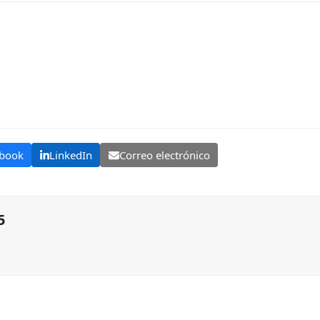
book
LinkedIn
Correo electrónico
5