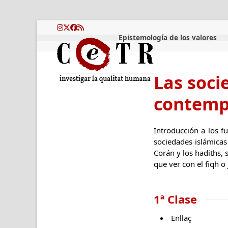
Skip
to
content
Instagram
Twitter
Facebook
RSS
Epistemología de los valores
Las soci
contemp
Introducción a los fu
sociedades islámicas
Corán y los hadiths, 
que ver con el fiqh 
1ª Clase
Enllaç