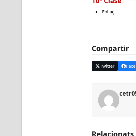
10ª Clase
Enllaç
Compartir
Twitter
Face
cetr0
Relacionats