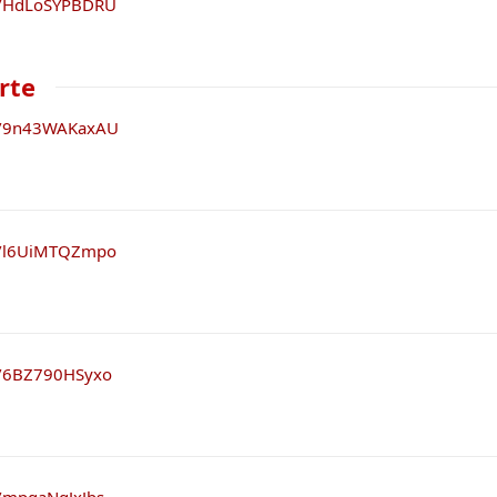
be/HdLoSYPBDRU
arte
be/9n43WAKaxAU
be/l6UiMTQZmpo
be/6BZ790HSyxo
e/mpgaNqJxJbs