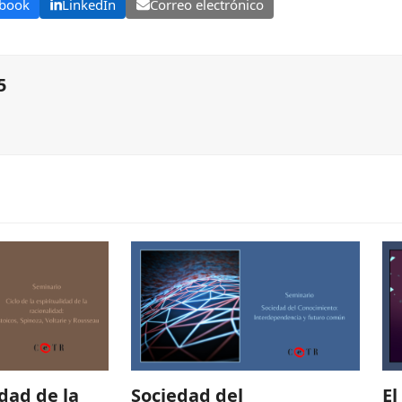
book
LinkedIn
Correo electrónico
5
idad de la
Sociedad del
El