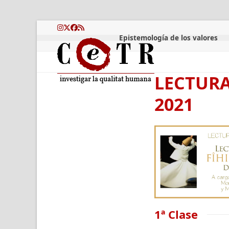
Skip
to
content
Instagram
Twitter
Facebook
RSS
Epistemología de los valores
LECTURA 
2021
1ª Clase