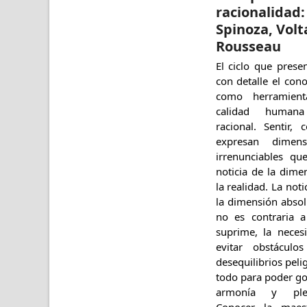
racionalidad:
Spinoza, Volt
Rousseau
El ciclo que pres
con detalle el con
como herramienta
calidad human
racional. Sentir,
expresan dimen
irrenunciables qu
noticia de la dime
la realidad. La not
la dimensión absol
no es contraria a
suprime, la neces
evitar obstáculo
desequilibrios peli
todo para poder goz
armonía y ple
Conocer la maes