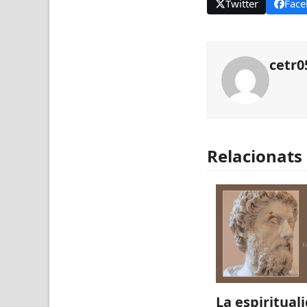
Twitter
Face
cetr0
Relacionats
La espiritual