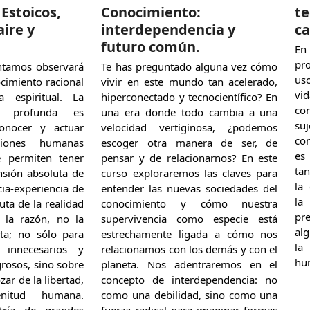
 Estoicos,
Conocimiento:
te
aire y
interdependencia y
ca
futuro común.
En
pr
entamos observará
Te has preguntado alguna vez cómo
uso
ocimiento racional
vivir en este mundo tan acelerado,
vi
 espiritual. La
hiperconectado y tecnocientífico? En
con
a profunda es
una era donde todo cambia a una
su
 conocer y actuar
velocidad vertiginosa, ¿podemos
con
siones humanas
escoger otra manera de ser, de
es
e permiten tener
pensar y de relacionarnos? En este
tan
nsión absoluta de
curso exploraremos las claves para
la 
icia-experiencia de
entender las nuevas sociedades del
la
uta de la realidad
conocimiento y cómo nuestra
pr
 la razón, no la
supervivencia como especie está
al
ita; no sólo para
estrechamente ligada a cómo nos
la
s innecesarios y
relacionamos con los demás y con el
hu
grosos, sino sobre
planeta. Nos adentraremos en el
ar de la libertad,
concepto de interdependencia: no
nitud humana.
como una debilidad, sino como una
tría de grandes
fuerza radical para imaginar formas