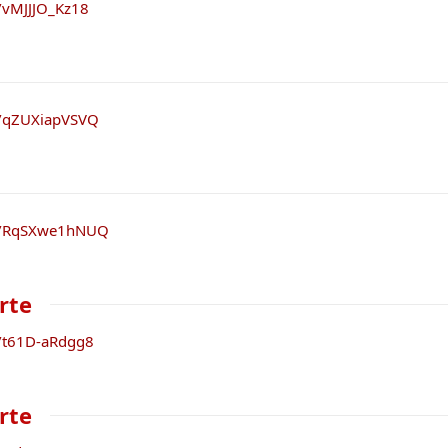
e/vMJJJO_Kz18
e/qZUXiapVSVQ
be/RqSXwe1hNUQ
arte
e/t61D-aRdgg8
arte