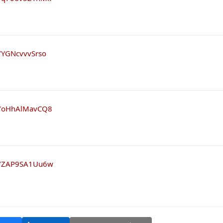
e/YGNcvvvSrso
be/oHhAlMavCQ8
be/ZAP9SA1Uu6w