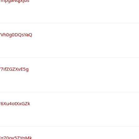
be/Vh0g0DQsYaQ
e/7ifZGZXvE5g
e/6Xu4otXxGZk
be/q70ov5ZYnMk