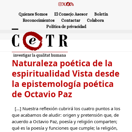
Skip
Instagram
Twitter
Facebook
RSS
to
Quienes Somos
El Consejo Asesor
Boletín
content
Reconocimientos
Contactar
Colabora
Política de privacidad
Open
Close
mobile
mobile
menu
menu
Naturaleza poética de la
espiritualidad Vista desde
la epistemología poética
de Octavio Paz
[…] Nuestra reflexión cubrirá los cuatro puntos a los
que acabamos de aludir: origen y pretensión que, de
acuerdo a Octavio Paz, poesía y religión comparten;
qué es la poesía y funciones que cumple; la religión,