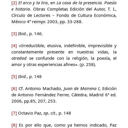
[2]
El arco y la lira
, en
La casa de la presencia. Poesía
e historia
. Obras Completas Edición del Autor, T. I.,
Círculo de Lectores – Fondo de Cultura Económica,
México 4ª reimpr. 2003, pp. 33-288.
[3]
Ibid.
, p. 146.
[4]
«Irreductible, elusiva, indefinible, imprevisible y
constantemente presente en nuestras vidas, la
otredad
se confunde con la religión, la poesía, el
amor y otras experiencias afines». (p. 258).
[5]
Ibid.
, p. 148
[6]
Cf. Antonio Machado,
Juan de Mairena I
, Edición
de Antonio Fernández Ferrer, Cátedra, Madrid 6ª ed.
2006, pp.85, 207, 253.
[7]
Octavio Paz,
op. cit.
, p. 148
[8]
Es por ello que, como ya hemos indicado, Paz