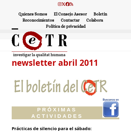
Skip
Instagram
Twitter
Facebook
RSS
to
Quienes Somos
El Consejo Asesor
Boletín
content
Reconocimientos
Contactar
Colabora
Política de privacidad
Open
Close
mobile
mobile
menu
menu
newsletter abril 2011
PRÓXIMAS
ACTIVIDADES
Prácticas de silencio para el sábado: