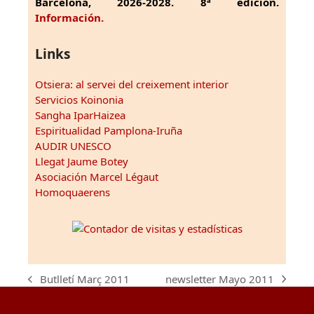
Barcelona, 2026-2028. 8ª edición.
Información.
Links
Otsiera: al servei del creixement interior
Servicios Koinonia
Sangha IparHaizea
Espiritualidad Pamplona-Iruña
AUDIR UNESCO
Llegat Jaume Botey
Asociación Marcel Légaut
Homoquaerens
newsletter Mayo 2011
Butlletí Març 2011
next
previous
post:
post: