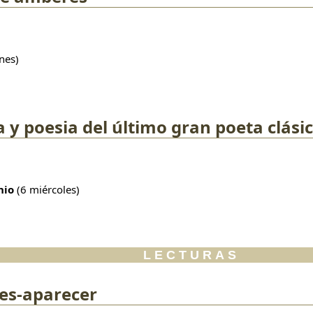
unes)
a y poesia del último gran poeta clási
unio
(6 miércoles)
LECTURAS
des-aparecer