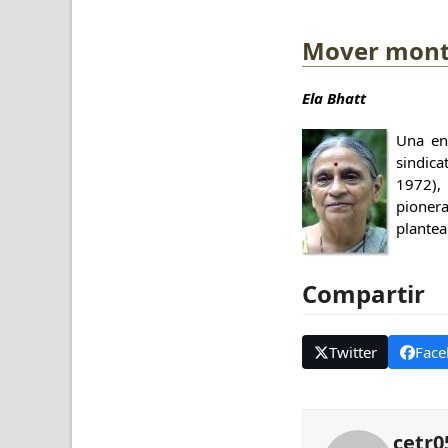
Mover mon
Ela Bhatt
Una en
sindic
1972), 
pioner
plantea
Compartir
Twitter
Face
cetr0