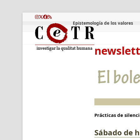
Skip
to
content
Instagram
Twitter
Facebook
RSS
Epistemología de los valores
newslett
Prácticas de silenc
Sábado de h