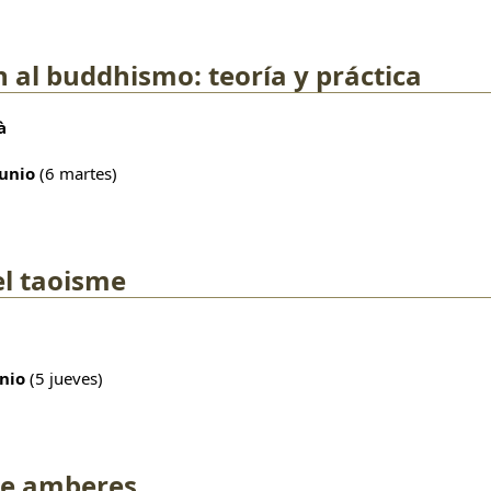
 al buddhismo: teoría y práctica
à
junio
(6 martes)
el taoisme
unio
(5 jueves)
de amberes