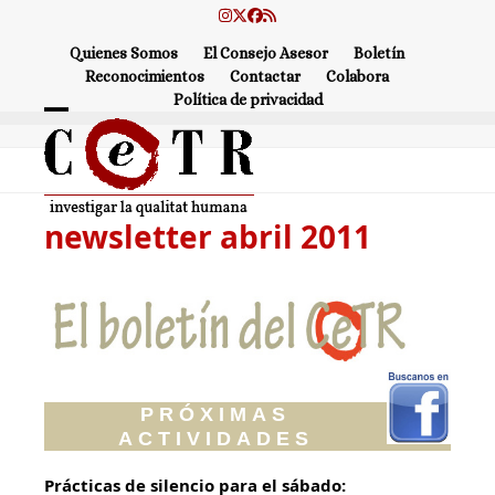
Skip
Instagram
Twitter
Facebook
RSS
to
Quienes Somos
El Consejo Asesor
Boletín
content
Reconocimientos
Contactar
Colabora
Política de privacidad
Open
Close
mobile
mobile
menu
menu
newsletter abril 2011
PRÓXIMAS
ACTIVIDADES
Prácticas de silencio para el sábado: