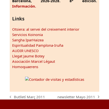
Barcelona, 2026-2028. 8ª edición.
Información.
Links
Otsiera: al servei del creixement interior
Servicios Koinonia
Sangha IparHaizea
Espiritualidad Pamplona-Iruña
AUDIR UNESCO
Llegat Jaume Botey
Asociación Marcel Légaut
Homoquaerens
newsletter Mayo 2011
Butlletí Març 2011
next
previous
post:
post: