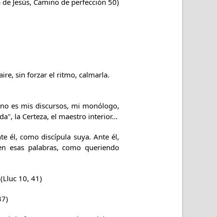
a de Jesús, Camino de perfección 50)
ire, sin forzar el ritmo, calmarla.
, no es mis discursos, mi monólogo,
a", la Certeza, el maestro interior…
te él, como discípula suya. Ante él,
a en esas palabras, como queriendo
(Lluc 10, 41)
37)