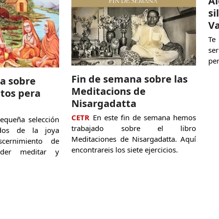
Al
si
Va
Te
se
pe
Fin de semana sobre las
a sobre
Meditacions de
xtos pera
Nisargadatta
CETR
En este fin de semana hemos
equeña selección
trabajado sobre el libro
ídos de la joya
Meditaciones de Nisargadatta. Aquí
cernimiento de
encontrareis los siete ejercicios.
der meditar y