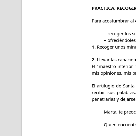
PRACTICA. RECOGI
Para acostumbrar al 
– recoger los s
– ofreciéndole
1.
Recoger unos minuto
2.
Llevar las capacida
El "maestro interior
mis opiniones, mis pr
El artilugio de Santa
recibir sus palabra
penetrarlas y dejarse
Marta, te preoc
Quien encuentra