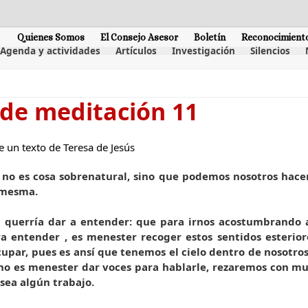
Quienes Somos
El Consejo Asesor
Boletín
Reconocimient
Agenda y actividades
Artículos
Investigación
Silencios
 de meditación 11
e un texto de Teresa de Jesús
no es cosa sobrenatural, sino que podemos nosotros hace
í mesma.
e querría dar a entender: que para irnos acostumbrando a
a entender , es menester recoger estos sentidos esterio
par, pues es ansí que tenemos el cielo dentro de nosotros,
o es menester dar voces para hablarle, rezaremos con muc
sea algún trabajo.