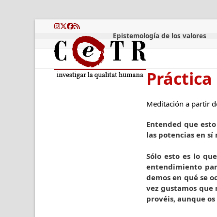
Skip
to
content
Instagram
Twitter
Facebook
RSS
Epistemología de los valores
Práctica
Meditación a partir d
Entended que esto 
las potencias en s
Sólo esto es lo qu
entendimiento par
demos en qué se ocu
vez gustamos que n
provéis, aunque os 