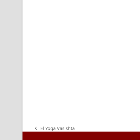
El Yoga Vasishta
previous
post: