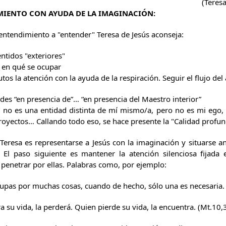
(Teres
MIENTO CON AYUDA DE LA IMAGINACIÓN:
entendimiento a "entender" Teresa de Jesús aconseja:
entidos "exteriores"
s en qué se ocupar
s la atención con la ayuda de la respiración. Seguir el flujo del a
des “en presencia de”… “en presencia del Maestro interior”
 " no es una entidad distinta de mí mismo/a, pero no es mi ego
oyectos… Callando todo eso, se hace presente la "Calidad profund
 Teresa es representarse a Jesús con la imaginación y situarse an
s. El paso siguiente es mantener la atención silenciosa fijad
 penetrar por ellas. Palabras como, por ejemplo:
upas por muchas cosas, cuando de hecho, sólo una es necesaria. 
 su vida, la perderá. Quien pierde su vida, la encuentra. (Mt.10,