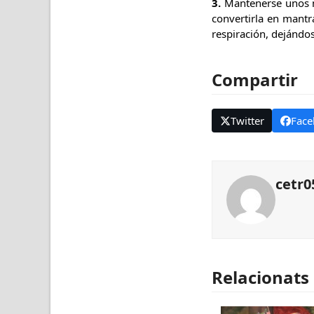
3.
Mantenerse unos mi
convertirla en mantra
respiración, dejándo
Compartir
Twitter
Face
cetr0
Relacionats