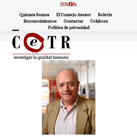
Skip
Instagram
Twitter
Facebook
RSS
to
Quienes Somos
El Consejo Asesor
Boletín
content
Reconocimientos
Contactar
Colabora
Política de privacidad
Open
Close
mobile
mobile
menu
menu