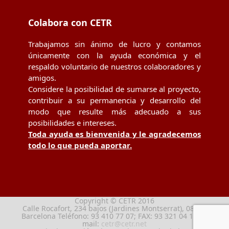
Colabora con CETR
Trabajamos sin ánimo de lucro y contamos
únicamente con la ayuda económica y el
respaldo voluntario de nuestros colaboradores y
amigos.
Considere la posibilidad de sumarse al proyecto,
contribuir a su permanencia y desarrollo del
modo que resulte más adecuado a sus
posibilidades e intereses.
Toda ayuda es bienvenida y le agradecemos
todo lo que pueda aportar.
Copyright © CETR 2016
Calle Rocafort, 234 bajos (Jardines Montserrat), 08029
Barcelona Teléfono: 93 410 77 07; FAX: 93 321 04 13; e-
mail:
cetr@cetr.net