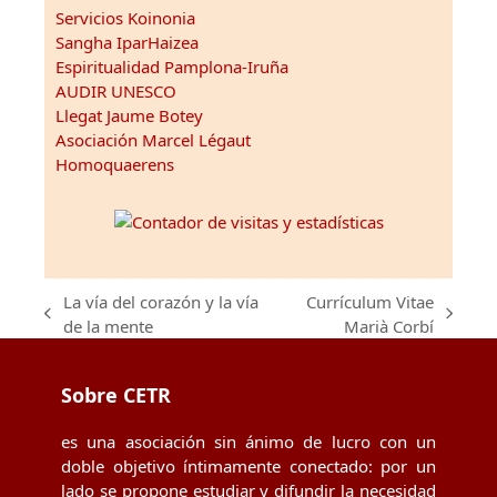
Servicios Koinonia
Sangha IparHaizea
Espiritualidad Pamplona-Iruña
AUDIR UNESCO
Llegat Jaume Botey
Asociación Marcel Légaut
Homoquaerens
La vía del corazón y la vía
Currículum Vitae
previous
next
de la mente
Marià Corbí
post:
post:
Sobre CETR
es una asociación sin ánimo de lucro con un
doble objetivo íntimamente conectado: por un
lado se propone estudiar y difundir la necesidad