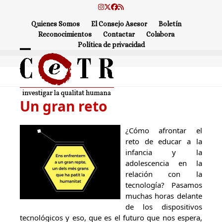
Skip
Instagram
Twitter
Facebook
RSS
to
Quienes Somos
El Consejo Asesor
Boletín
content
Reconocimientos
Contactar
Colabora
Política de privacidad
Open
Close
mobile
mobile
menu
menu
Un gran reto
¿Cómo afrontar el
reto de educar a la
infancia y la
adolescencia en la
relación con la
tecnología? Pasamos
muchas horas delante
de los dispositivos
tecnológicos y eso, que es el futuro que nos espera,