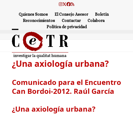
Skip
Instagram
Twitter
Facebook
RSS
to
Quienes Somos
El Consejo Asesor
Boletín
content
Reconocimientos
Contactar
Colabora
Política de privacidad
Open
Close
mobile
mobile
menu
menu
¿Una axiología urbana?
Comunicado para el Encuentro
Can Bordoi-2012. Raúl García
¿Una axiología urbana?